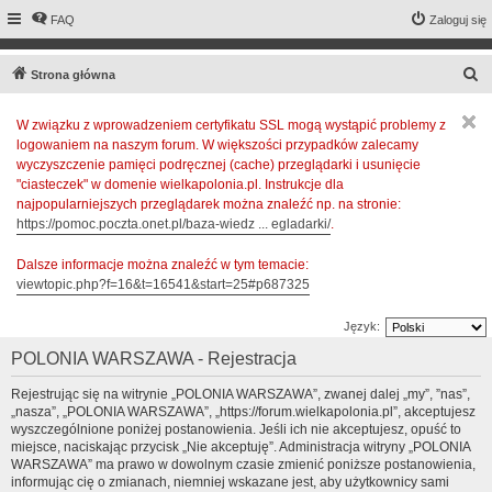
FAQ
Zaloguj się
S
Strona główna
z
W związku z wprowadzeniem certyfikatu SSL mogą wystąpić problemy z
u
logowaniem na naszym forum. W większości przypadków zalecamy
k
wyczyszczenie pamięci podręcznej (cache) przeglądarki i usunięcie
a
"ciasteczek" w domenie wielkapolonia.pl. Instrukcje dla
najpopularniejszych przeglądarek można znaleźć np. na stronie:
j
https://pomoc.poczta.onet.pl/baza-wiedz ... egladarki/
.
Dalsze informacje można znaleźć w tym temacie:
viewtopic.php?f=16&t=16541&start=25#p687325
Język:
POLONIA WARSZAWA - Rejestracja
Rejestrując się na witrynie „POLONIA WARSZAWA”, zwanej dalej „my”, ”nas”,
„nasza”, „POLONIA WARSZAWA”, „https://forum.wielkapolonia.pl”, akceptujesz
wyszczególnione poniżej postanowienia. Jeśli ich nie akceptujesz, opuść to
miejsce, naciskając przycisk „Nie akceptuję”. Administracja witryny „POLONIA
WARSZAWA” ma prawo w dowolnym czasie zmienić poniższe postanowienia,
informując cię o zmianach, niemniej wskazane jest, aby użytkownicy sami