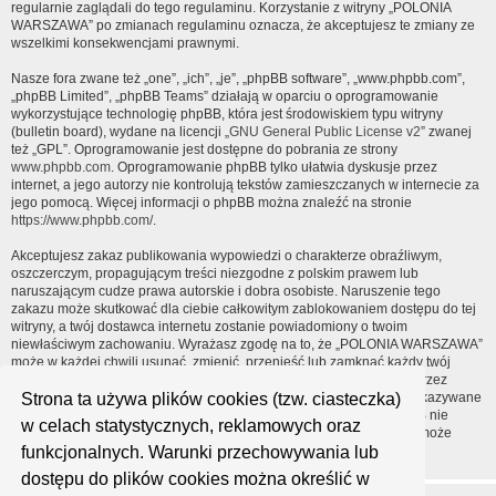
regularnie zaglądali do tego regulaminu. Korzystanie z witryny „POLONIA
WARSZAWA” po zmianach regulaminu oznacza, że akceptujesz te zmiany ze
wszelkimi konsekwencjami prawnymi.
Nasze fora zwane też „one”, „ich”, „je”, „phpBB software”, „www.phpbb.com”,
„phpBB Limited”, „phpBB Teams” działają w oparciu o oprogramowanie
wykorzystujące technologię phpBB, która jest środowiskiem typu witryny
(bulletin board), wydane na licencji „
GNU General Public License v2
” zwanej
też „GPL”. Oprogramowanie jest dostępne do pobrania ze strony
www.phpbb.com
. Oprogramowanie phpBB tylko ułatwia dyskusje przez
internet, a jego autorzy nie kontrolują tekstów zamieszczanych w internecie za
jego pomocą. Więcej informacji o phpBB można znaleźć na stronie
https://www.phpbb.com/
.
Akceptujesz zakaz publikowania wypowiedzi o charakterze obraźliwym,
oszczerczym, propagującym treści niezgodne z polskim prawem lub
naruszającym cudze prawa autorskie i dobra osobiste. Naruszenie tego
zakazu może skutkować dla ciebie całkowitym zablokowaniem dostępu do tej
witryny, a twój dostawca internetu zostanie powiadomiony o twoim
niewłaściwym zachowaniu. Wyrażasz zgodę na to, że „POLONIA WARSZAWA”
może w każdej chwili usunąć, zmienić, przenieść lub zamknąć każdy twój
temat, post. Wyrażasz zgodę na zapisywanie wszystkich podanych przez
Strona ta używa plików cookies (tzw. ciasteczka)
ciebie informacji w naszej bazie danych. Informacje te nie będą przekazywane
nikomu bez twojej zgody, ale ani „POLONIA WARSZAWA”, ani phpBB nie
w celach statystycznych, reklamowych oraz
ponosi odpowiedzialności za włamania do witryny, podczas których może
funkcjonalnych. Warunki przechowywania lub
dojść do kradzieży danych.
dostępu do plików cookies można określić w