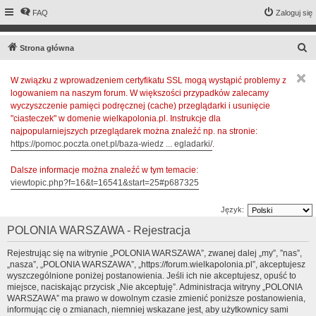
FAQ
Zaloguj się
S
Strona główna
z
W związku z wprowadzeniem certyfikatu SSL mogą wystąpić problemy z
u
logowaniem na naszym forum. W większości przypadków zalecamy
k
wyczyszczenie pamięci podręcznej (cache) przeglądarki i usunięcie
a
"ciasteczek" w domenie wielkapolonia.pl. Instrukcje dla
najpopularniejszych przeglądarek można znaleźć np. na stronie:
j
https://pomoc.poczta.onet.pl/baza-wiedz ... egladarki/
.
Dalsze informacje można znaleźć w tym temacie:
viewtopic.php?f=16&t=16541&start=25#p687325
Język:
POLONIA WARSZAWA - Rejestracja
Rejestrując się na witrynie „POLONIA WARSZAWA”, zwanej dalej „my”, ”nas”,
„nasza”, „POLONIA WARSZAWA”, „https://forum.wielkapolonia.pl”, akceptujesz
wyszczególnione poniżej postanowienia. Jeśli ich nie akceptujesz, opuść to
miejsce, naciskając przycisk „Nie akceptuję”. Administracja witryny „POLONIA
WARSZAWA” ma prawo w dowolnym czasie zmienić poniższe postanowienia,
informując cię o zmianach, niemniej wskazane jest, aby użytkownicy sami