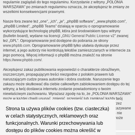
regularnie zaglądali do tego regulaminu. Korzystanie z witryny „POLONIA
WARSZAWA” po zmianach regulaminu oznacza, że akceptujesz te zmiany ze
wszelkimi konsekwencjami prawnymi.
Nasze fora zwane też „one”, „ich”, „je”, „phpBB software”, „www.phpbb.com”,
„phpBB Limited”, „phpBB Teams” działają w oparciu o oprogramowanie
wykorzystujące technologię phpBB, która jest środowiskiem typu witryny
(bulletin board), wydane na licencji „
GNU General Public License v2
” zwanej
też „GPL”. Oprogramowanie jest dostępne do pobrania ze strony
www.phpbb.com
. Oprogramowanie phpBB tylko ułatwia dyskusje przez
internet, a jego autorzy nie kontrolują tekstów zamieszczanych w internecie za
jego pomocą. Więcej informacji o phpBB można znaleźć na stronie
https://www.phpbb.com/
.
Akceptujesz zakaz publikowania wypowiedzi o charakterze obraźliwym,
oszczerczym, propagującym treści niezgodne z polskim prawem lub
naruszającym cudze prawa autorskie i dobra osobiste. Naruszenie tego
zakazu może skutkować dla ciebie całkowitym zablokowaniem dostępu do tej
witryny, a twój dostawca internetu zostanie powiadomiony o twoim
niewłaściwym zachowaniu. Wyrażasz zgodę na to, że „POLONIA WARSZAWA”
może w każdej chwili usunąć, zmienić, przenieść lub zamknąć każdy twój
temat, post. Wyrażasz zgodę na zapisywanie wszystkich podanych przez
Strona ta używa plików cookies (tzw. ciasteczka)
ciebie informacji w naszej bazie danych. Informacje te nie będą przekazywane
nikomu bez twojej zgody, ale ani „POLONIA WARSZAWA”, ani phpBB nie
w celach statystycznych, reklamowych oraz
ponosi odpowiedzialności za włamania do witryny, podczas których może
funkcjonalnych. Warunki przechowywania lub
dojść do kradzieży danych.
dostępu do plików cookies można określić w