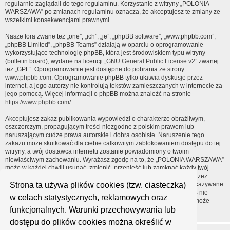
regularnie zaglądali do tego regulaminu. Korzystanie z witryny „POLONIA
WARSZAWA” po zmianach regulaminu oznacza, że akceptujesz te zmiany ze
wszelkimi konsekwencjami prawnymi.
Nasze fora zwane też „one”, „ich”, „je”, „phpBB software”, „www.phpbb.com”,
„phpBB Limited”, „phpBB Teams” działają w oparciu o oprogramowanie
wykorzystujące technologię phpBB, która jest środowiskiem typu witryny
(bulletin board), wydane na licencji „
GNU General Public License v2
” zwanej
też „GPL”. Oprogramowanie jest dostępne do pobrania ze strony
www.phpbb.com
. Oprogramowanie phpBB tylko ułatwia dyskusje przez
internet, a jego autorzy nie kontrolują tekstów zamieszczanych w internecie za
jego pomocą. Więcej informacji o phpBB można znaleźć na stronie
https://www.phpbb.com/
.
Akceptujesz zakaz publikowania wypowiedzi o charakterze obraźliwym,
oszczerczym, propagującym treści niezgodne z polskim prawem lub
naruszającym cudze prawa autorskie i dobra osobiste. Naruszenie tego
zakazu może skutkować dla ciebie całkowitym zablokowaniem dostępu do tej
witryny, a twój dostawca internetu zostanie powiadomiony o twoim
niewłaściwym zachowaniu. Wyrażasz zgodę na to, że „POLONIA WARSZAWA”
może w każdej chwili usunąć, zmienić, przenieść lub zamknąć każdy twój
temat, post. Wyrażasz zgodę na zapisywanie wszystkich podanych przez
Strona ta używa plików cookies (tzw. ciasteczka)
ciebie informacji w naszej bazie danych. Informacje te nie będą przekazywane
nikomu bez twojej zgody, ale ani „POLONIA WARSZAWA”, ani phpBB nie
w celach statystycznych, reklamowych oraz
ponosi odpowiedzialności za włamania do witryny, podczas których może
funkcjonalnych. Warunki przechowywania lub
dojść do kradzieży danych.
dostępu do plików cookies można określić w