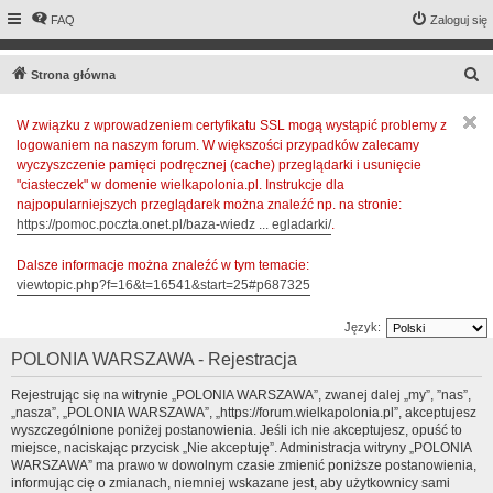
FAQ
Zaloguj się
S
Strona główna
z
W związku z wprowadzeniem certyfikatu SSL mogą wystąpić problemy z
u
logowaniem na naszym forum. W większości przypadków zalecamy
k
wyczyszczenie pamięci podręcznej (cache) przeglądarki i usunięcie
a
"ciasteczek" w domenie wielkapolonia.pl. Instrukcje dla
najpopularniejszych przeglądarek można znaleźć np. na stronie:
j
https://pomoc.poczta.onet.pl/baza-wiedz ... egladarki/
.
Dalsze informacje można znaleźć w tym temacie:
viewtopic.php?f=16&t=16541&start=25#p687325
Język:
POLONIA WARSZAWA - Rejestracja
Rejestrując się na witrynie „POLONIA WARSZAWA”, zwanej dalej „my”, ”nas”,
„nasza”, „POLONIA WARSZAWA”, „https://forum.wielkapolonia.pl”, akceptujesz
wyszczególnione poniżej postanowienia. Jeśli ich nie akceptujesz, opuść to
miejsce, naciskając przycisk „Nie akceptuję”. Administracja witryny „POLONIA
WARSZAWA” ma prawo w dowolnym czasie zmienić poniższe postanowienia,
informując cię o zmianach, niemniej wskazane jest, aby użytkownicy sami