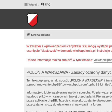
Więcej…
FAQ
Strona główna
W związku z wprowadzeniem certyfikatu SSL mogą wystąpić pr
usunięcie "ciasteczek" w domenie wielkapolonia.pl. Instrukcje
Dalsze informacje można znaleźć w tym temacie:
viewtopic.p
POLONIA WARSZAWA - Zasady ochrony danyc
Ten tekst opisuje, w jaki sposób „POLONIA WARSZAWA” i firmy 
„oprogramowanie phpBB”, „www.phpbb.com”, „phpBB Limited”, „Z
Informacje o tobie są zbierane na dwa sposoby. Po pierwsze,
katalogu plików tymczasowych twojej przeglądarki. Pierwsze dw
przez aplikację phpBB. Trzecie ciasteczko zostanie utworzone
przeczytane i służy do ułatwienia ci nawigacji na forum.