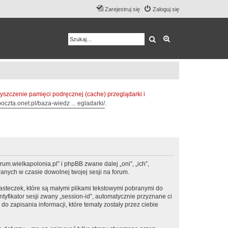
Zarejestruj się
Zaloguj się
Szukaj
Wyszukiwanie z
zczenie pamięci podręcznej (cache) przeglądarki i
oczta.onet.pl/baza-wiedz ... egladarki/
.
m.wielkapolonia.pl” i phpBB zwane dalej „oni”, „ich”,
anych w czasie dowolnej twojej sesji na forum.
steczek, które są małymi plikami tekstowymi pobranymi do
tyfikator sesji zwany „session-id”, automatycznie przyznane ci
 zapisania informacji, które tematy zostały przez ciebie