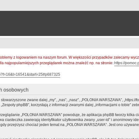
oblemy z logowaniem na naszym forum. W większości przypadków zalecamy wyczys
 dla najpopularniejszych przeglądarek można znaleźć np. na stronie:
https://pomoc.p
hp?f=16&t=16541&start=25#p687325
h osobowych
stowarzyszone zwane dalej „my”, „nas”, „nasz”, „POLONIA WARSZAWA”, „https://foru
espoły phpBB”, korzystają z informacji zwanymi dalej „informacjami o tobie” zebr
 przeglądanie „POLONIA WARSZAWA” powoduje, że aplikacja phpBB tworzy kilka cia
a ciasteczka zawierają identyfikator użytkownika zwany „user-id” i anonimowy iden
, gdy przejrzysz chociaż jeden temat na „POLONIA WARSZAWA”. Jest ono używane do