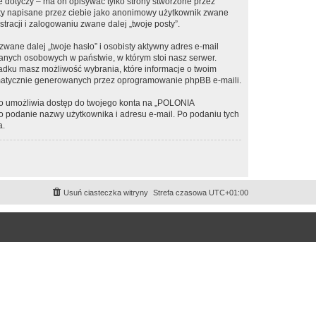
otyczy – ma on opisywać tylko strony stworzone przez
sty napisane przez ciebie jako anonimowy użytkownik zwane
racji i zalogowaniu zwane dalej „twoje posty”.
ane dalej „twoje hasło” i osobisty aktywny adres e-mail
nych osobowych w państwie, w którym stoi nasz serwer.
padku masz możliwość wybrania, które informacje o twoim
omatycznie generowanych przez oprogramowanie phpBB e-maili.
 to umożliwia dostęp do twojego konta na „POLONIA
ię o podanie nazwy użytkownika i adresu e-mail. Po podaniu tych
a.
Usuń ciasteczka witryny
Strefa czasowa
UTC+01:00