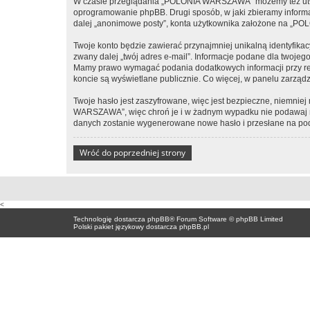
W czasie przeglądania „POLONIA WARSZAWA” możemy też utworz
oprogramowanie phpBB. Drugi sposób, w jaki zbieramy informa
dalej „anonimowe posty”, konta użytkownika założone na „POLO
Twoje konto będzie zawierać przynajmniej unikalną identyfika
zwany dalej „twój adres e-mail”. Informacje podane dla two
Mamy prawo wymagać podania dodatkowych informacji przy rejes
koncie są wyświetlane publicznie. Co więcej, w panelu zarz
Twoje hasło jest zaszyfrowane, więc jest bezpieczne, niemnie
WARSZAWA”, więc chroń je i w żadnym wypadku nie podawaj
danych zostanie wygenerowane nowe hasło i przesłane na poda
Wróć do poprzedniej strony
<
Technologię dostarcza
phpBB
® Forum Software © phpBB Limited
Polski pakiet językowy dostarcza
phpBB.pl