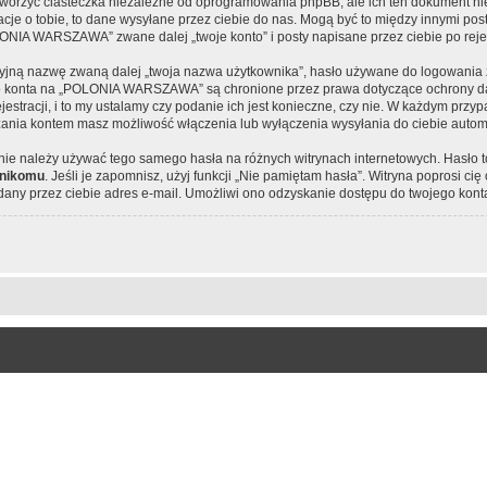
yć ciasteczka niezależne od oprogramowania phpBB, ale ich ten dokument nie d
cje o tobie, to dane wysyłane przez ciebie do nas. Mogą być to między innymi po
NIA WARSZAWA” zwane dalej „twoje konto” i posty napisane przez ciebie po rejest
cyjną nazwę zwaną dalej „twoja nazwa użytkownika”, hasło używane do logowania zw
jego konta na „POLONIA WARSZAWA” są chronione przez prawa dotyczące ochrony da
tracji, i to my ustalamy czy podanie ich jest konieczne, czy nie. W każdym przy
ądzania kontem masz możliwość włączenia lub wyłączenia wysyłania do ciebie aut
j nie należy używać tego samego hasła na różnych witrynach internetowych. Hasło
nikomu
. Jeśli je zapomnisz, użyj funkcji „Nie pamiętam hasła”. Witryna poprosi c
ny przez ciebie adres e-mail. Umożliwi ono odzyskanie dostępu do twojego kont