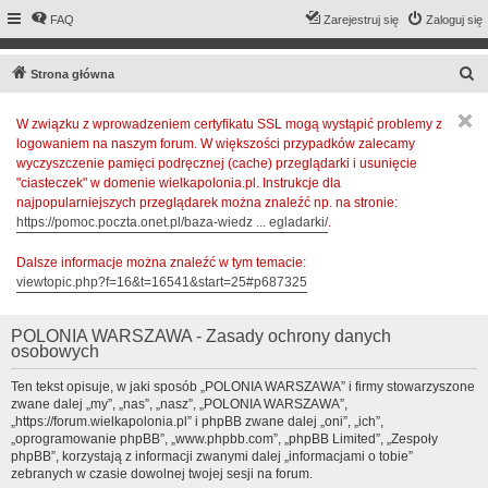
FAQ
Zarejestruj się
Zaloguj się
S
Strona główna
z
W związku z wprowadzeniem certyfikatu SSL mogą wystąpić problemy z
u
logowaniem na naszym forum. W większości przypadków zalecamy
k
wyczyszczenie pamięci podręcznej (cache) przeglądarki i usunięcie
a
"ciasteczek" w domenie wielkapolonia.pl. Instrukcje dla
najpopularniejszych przeglądarek można znaleźć np. na stronie:
j
https://pomoc.poczta.onet.pl/baza-wiedz ... egladarki/
.
Dalsze informacje można znaleźć w tym temacie:
viewtopic.php?f=16&t=16541&start=25#p687325
POLONIA WARSZAWA - Zasady ochrony danych
osobowych
Ten tekst opisuje, w jaki sposób „POLONIA WARSZAWA” i firmy stowarzyszone
zwane dalej „my”, „nas”, „nasz”, „POLONIA WARSZAWA”,
„https://forum.wielkapolonia.pl” i phpBB zwane dalej „oni”, „ich”,
„oprogramowanie phpBB”, „www.phpbb.com”, „phpBB Limited”, „Zespoły
phpBB”, korzystają z informacji zwanymi dalej „informacjami o tobie”
zebranych w czasie dowolnej twojej sesji na forum.