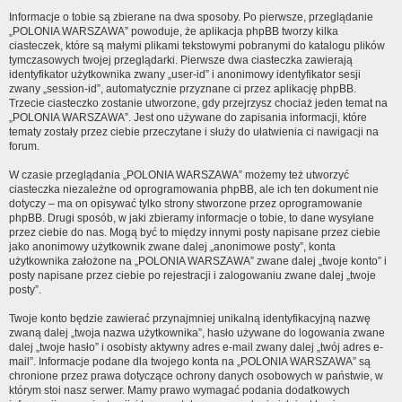
Informacje o tobie są zbierane na dwa sposoby. Po pierwsze, przeglądanie
„POLONIA WARSZAWA” powoduje, że aplikacja phpBB tworzy kilka
ciasteczek, które są małymi plikami tekstowymi pobranymi do katalogu plików
tymczasowych twojej przeglądarki. Pierwsze dwa ciasteczka zawierają
identyfikator użytkownika zwany „user-id” i anonimowy identyfikator sesji
zwany „session-id”, automatycznie przyznane ci przez aplikację phpBB.
Trzecie ciasteczko zostanie utworzone, gdy przejrzysz chociaż jeden temat na
„POLONIA WARSZAWA”. Jest ono używane do zapisania informacji, które
tematy zostały przez ciebie przeczytane i służy do ułatwienia ci nawigacji na
forum.
W czasie przeglądania „POLONIA WARSZAWA” możemy też utworzyć
ciasteczka niezależne od oprogramowania phpBB, ale ich ten dokument nie
dotyczy – ma on opisywać tylko strony stworzone przez oprogramowanie
phpBB. Drugi sposób, w jaki zbieramy informacje o tobie, to dane wysyłane
przez ciebie do nas. Mogą być to między innymi posty napisane przez ciebie
jako anonimowy użytkownik zwane dalej „anonimowe posty”, konta
użytkownika założone na „POLONIA WARSZAWA” zwane dalej „twoje konto” i
posty napisane przez ciebie po rejestracji i zalogowaniu zwane dalej „twoje
posty”.
Twoje konto będzie zawierać przynajmniej unikalną identyfikacyjną nazwę
zwaną dalej „twoja nazwa użytkownika”, hasło używane do logowania zwane
dalej „twoje hasło” i osobisty aktywny adres e-mail zwany dalej „twój adres e-
mail”. Informacje podane dla twojego konta na „POLONIA WARSZAWA” są
chronione przez prawa dotyczące ochrony danych osobowych w państwie, w
którym stoi nasz serwer. Mamy prawo wymagać podania dodatkowych