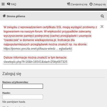
FAQ
Zarejestruj się
Zaloguj się
S
Strona główna
z
W związku z wprowadzeniem certyfikatu SSL mogą wystąpić problemy z
u
logowaniem na naszym forum. W większości przypadków zalecamy
k
wyczyszczenie pamięci podręcznej (cache) przeglądarki i usunięcie
a
"ciasteczek" w domenie wielkapolonia.pl. Instrukcje dla
najpopularniejszych przeglądarek można znaleźć np. na stronie:
j
https://pomoc.poczta.onet.pl/baza-wiedz ... egladarki/
.
Dalsze informacje można znaleźć w tym temacie:
viewtopic.php?f=16&t=16541&start=25#p687325
Zaloguj się
Nazwa użytkownika:
Hasło:
Nie pamiętam hasła