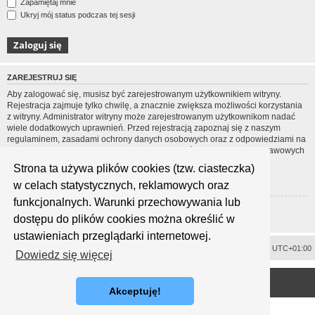
Zapamiętaj mnie
Ukryj mój status podczas tej sesji
ZAREJESTRUJ SIĘ
Aby zalogować się, musisz być zarejestrowanym użytkownikiem witryny.
Rejestracja zajmuje tylko chwilę, a znacznie zwiększa możliwości korzystania
z witryny. Administrator witryny może zarejestrowanym użytkownikom nadać
wiele dodatkowych uprawnień. Przed rejestracją zapoznaj się z naszym
regulaminem, zasadami ochrony danych osobowych oraz z odpowiedziami na
często zadawane pytania (FAQ), gdzie jest wyjaśnionych wiele podstawowych
zagadnień dotyczących funkcjonowania witryny.
Strona ta używa plików cookies (tzw. ciasteczka)
Regulamin
|
Zasady ochrony danych osobowych
w celach statystycznych, reklamowych oraz
funkcjonalnych. Warunki przechowywania lub
Zarejestruj się
dostępu do plików cookies można określić w
ustawieniach przeglądarki internetowej.
Usuń ciasteczka witryny
Strefa czasowa
UTC+01:00
Dowiedz się więcej
<
Technologię dostarcza
phpBB
® Forum Software © phpBB Limited
Polski pakiet językowy dostarcza
phpBB.pl
Akceptuję!