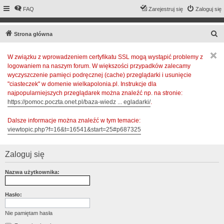
FAQ
Zarejestruj się
Zaloguj się
S
Strona główna
z
W związku z wprowadzeniem certyfikatu SSL mogą wystąpić problemy z
u
logowaniem na naszym forum. W większości przypadków zalecamy
k
wyczyszczenie pamięci podręcznej (cache) przeglądarki i usunięcie
a
"ciasteczek" w domenie wielkapolonia.pl. Instrukcje dla
najpopularniejszych przeglądarek można znaleźć np. na stronie:
j
https://pomoc.poczta.onet.pl/baza-wiedz ... egladarki/
.
Dalsze informacje można znaleźć w tym temacie:
viewtopic.php?f=16&t=16541&start=25#p687325
Zaloguj się
Nazwa użytkownika:
Hasło:
Nie pamiętam hasła