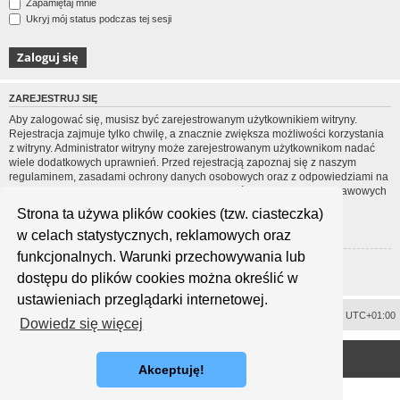
Zapamiętaj mnie
Ukryj mój status podczas tej sesji
ZAREJESTRUJ SIĘ
Aby zalogować się, musisz być zarejestrowanym użytkownikiem witryny.
Rejestracja zajmuje tylko chwilę, a znacznie zwiększa możliwości korzystania
z witryny. Administrator witryny może zarejestrowanym użytkownikom nadać
wiele dodatkowych uprawnień. Przed rejestracją zapoznaj się z naszym
regulaminem, zasadami ochrony danych osobowych oraz z odpowiedziami na
często zadawane pytania (FAQ), gdzie jest wyjaśnionych wiele podstawowych
zagadnień dotyczących funkcjonowania witryny.
Strona ta używa plików cookies (tzw. ciasteczka)
Regulamin
|
Zasady ochrony danych osobowych
w celach statystycznych, reklamowych oraz
funkcjonalnych. Warunki przechowywania lub
Zarejestruj się
dostępu do plików cookies można określić w
ustawieniach przeglądarki internetowej.
Usuń ciasteczka witryny
Strefa czasowa
UTC+01:00
Dowiedz się więcej
<
Technologię dostarcza
phpBB
® Forum Software © phpBB Limited
Polski pakiet językowy dostarcza
phpBB.pl
Akceptuję!