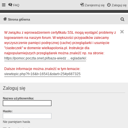
FAQ
Zarejestruj się
Zaloguj się
S
Strona główna
z
W związku z wprowadzeniem certyfikatu SSL mogą wystąpić problemy z
u
logowaniem na naszym forum. W większości przypadków zalecamy
k
wyczyszczenie pamięci podręcznej (cache) przeglądarki i usunięcie
a
"ciasteczek" w domenie wielkapolonia.pl. Instrukcje dla
najpopularniejszych przeglądarek można znaleźć np. na stronie:
j
https://pomoc.poczta.onet.pl/baza-wiedz ... egladarki/
.
Dalsze informacje można znaleźć w tym temacie:
viewtopic.php?f=16&t=16541&start=25#p687325
Zaloguj się
Nazwa użytkownika:
Hasło:
Nie pamiętam hasła