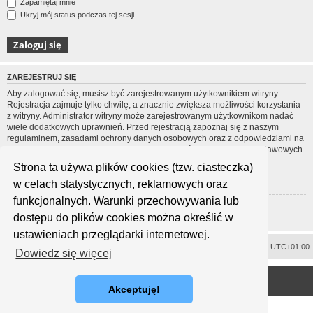
Zapamiętaj mnie
Ukryj mój status podczas tej sesji
ZAREJESTRUJ SIĘ
Aby zalogować się, musisz być zarejestrowanym użytkownikiem witryny.
Rejestracja zajmuje tylko chwilę, a znacznie zwiększa możliwości korzystania
z witryny. Administrator witryny może zarejestrowanym użytkownikom nadać
wiele dodatkowych uprawnień. Przed rejestracją zapoznaj się z naszym
regulaminem, zasadami ochrony danych osobowych oraz z odpowiedziami na
często zadawane pytania (FAQ), gdzie jest wyjaśnionych wiele podstawowych
zagadnień dotyczących funkcjonowania witryny.
Strona ta używa plików cookies (tzw. ciasteczka)
Regulamin
|
Zasady ochrony danych osobowych
w celach statystycznych, reklamowych oraz
funkcjonalnych. Warunki przechowywania lub
Zarejestruj się
dostępu do plików cookies można określić w
ustawieniach przeglądarki internetowej.
Usuń ciasteczka witryny
Strefa czasowa
UTC+01:00
Dowiedz się więcej
<
Technologię dostarcza
phpBB
® Forum Software © phpBB Limited
Polski pakiet językowy dostarcza
phpBB.pl
Akceptuję!