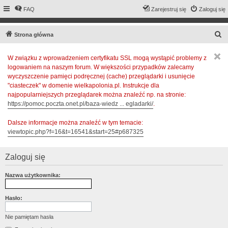
FAQ
Zarejestruj się
Zaloguj się
S
Strona główna
z
W związku z wprowadzeniem certyfikatu SSL mogą wystąpić problemy z
u
logowaniem na naszym forum. W większości przypadków zalecamy
k
wyczyszczenie pamięci podręcznej (cache) przeglądarki i usunięcie
a
"ciasteczek" w domenie wielkapolonia.pl. Instrukcje dla
najpopularniejszych przeglądarek można znaleźć np. na stronie:
j
https://pomoc.poczta.onet.pl/baza-wiedz ... egladarki/
.
Dalsze informacje można znaleźć w tym temacie:
viewtopic.php?f=16&t=16541&start=25#p687325
Zaloguj się
Nazwa użytkownika:
Hasło:
Nie pamiętam hasła