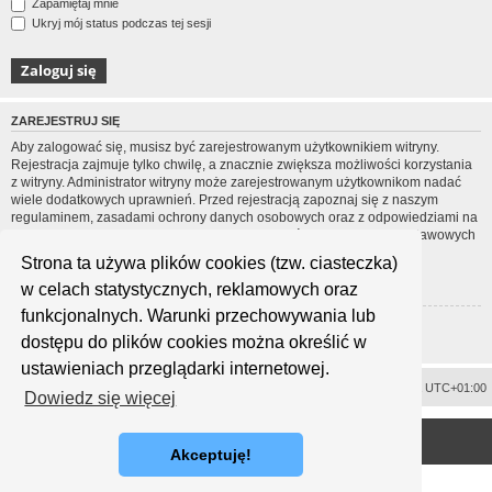
Zapamiętaj mnie
Ukryj mój status podczas tej sesji
ZAREJESTRUJ SIĘ
Aby zalogować się, musisz być zarejestrowanym użytkownikiem witryny.
Rejestracja zajmuje tylko chwilę, a znacznie zwiększa możliwości korzystania
z witryny. Administrator witryny może zarejestrowanym użytkownikom nadać
wiele dodatkowych uprawnień. Przed rejestracją zapoznaj się z naszym
regulaminem, zasadami ochrony danych osobowych oraz z odpowiedziami na
często zadawane pytania (FAQ), gdzie jest wyjaśnionych wiele podstawowych
zagadnień dotyczących funkcjonowania witryny.
Strona ta używa plików cookies (tzw. ciasteczka)
Regulamin
|
Zasady ochrony danych osobowych
w celach statystycznych, reklamowych oraz
funkcjonalnych. Warunki przechowywania lub
Zarejestruj się
dostępu do plików cookies można określić w
ustawieniach przeglądarki internetowej.
Usuń ciasteczka witryny
Strefa czasowa
UTC+01:00
Dowiedz się więcej
<
Technologię dostarcza
phpBB
® Forum Software © phpBB Limited
Polski pakiet językowy dostarcza
phpBB.pl
Akceptuję!