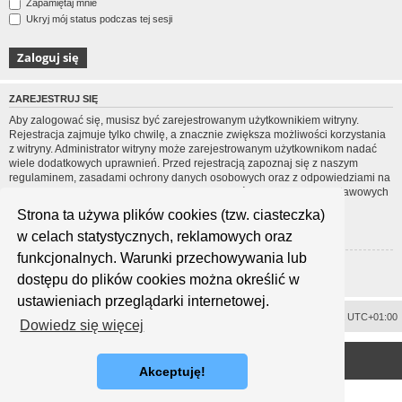
Zapamiętaj mnie
Ukryj mój status podczas tej sesji
ZAREJESTRUJ SIĘ
Aby zalogować się, musisz być zarejestrowanym użytkownikiem witryny.
Rejestracja zajmuje tylko chwilę, a znacznie zwiększa możliwości korzystania
z witryny. Administrator witryny może zarejestrowanym użytkownikom nadać
wiele dodatkowych uprawnień. Przed rejestracją zapoznaj się z naszym
regulaminem, zasadami ochrony danych osobowych oraz z odpowiedziami na
często zadawane pytania (FAQ), gdzie jest wyjaśnionych wiele podstawowych
zagadnień dotyczących funkcjonowania witryny.
Strona ta używa plików cookies (tzw. ciasteczka)
Regulamin
|
Zasady ochrony danych osobowych
w celach statystycznych, reklamowych oraz
funkcjonalnych. Warunki przechowywania lub
Zarejestruj się
dostępu do plików cookies można określić w
ustawieniach przeglądarki internetowej.
Usuń ciasteczka witryny
Strefa czasowa
UTC+01:00
Dowiedz się więcej
<
Technologię dostarcza
phpBB
® Forum Software © phpBB Limited
Polski pakiet językowy dostarcza
phpBB.pl
Akceptuję!