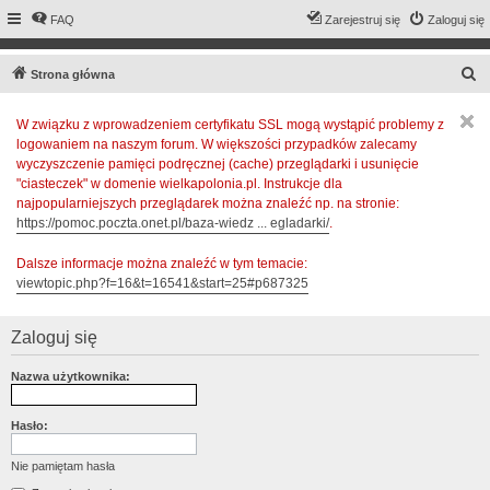
FAQ
Zarejestruj się
Zaloguj się
S
Strona główna
z
W związku z wprowadzeniem certyfikatu SSL mogą wystąpić problemy z
u
logowaniem na naszym forum. W większości przypadków zalecamy
k
wyczyszczenie pamięci podręcznej (cache) przeglądarki i usunięcie
a
"ciasteczek" w domenie wielkapolonia.pl. Instrukcje dla
najpopularniejszych przeglądarek można znaleźć np. na stronie:
j
https://pomoc.poczta.onet.pl/baza-wiedz ... egladarki/
.
Dalsze informacje można znaleźć w tym temacie:
viewtopic.php?f=16&t=16541&start=25#p687325
Zaloguj się
Nazwa użytkownika:
Hasło:
Nie pamiętam hasła