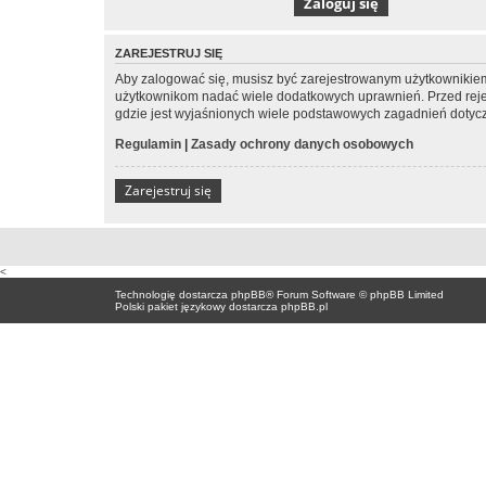
ZAREJESTRUJ SIĘ
Aby zalogować się, musisz być zarejestrowanym użytkownikiem w
użytkownikom nadać wiele dodatkowych uprawnień. Przed reje
gdzie jest wyjaśnionych wiele podstawowych zagadnień dotycz
Regulamin
|
Zasady ochrony danych osobowych
Zarejestruj się
<
Technologię dostarcza
phpBB
® Forum Software © phpBB Limited
Polski pakiet językowy dostarcza
phpBB.pl