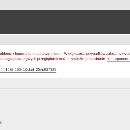
oblemy z logowaniem na naszym forum. W większości przypadków zalecamy wyczys
 dla najpopularniejszych przeglądarek można znaleźć np. na stronie:
https://pomoc.p
hp?f=16&t=16541&start=25#p687325
ji