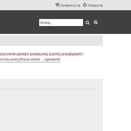
Zarejestruj się
Zaloguj się
Szukaj
Wyszukiwanie z
zczenie pamięci podręcznej (cache) przeglądarki i
oczta.onet.pl/baza-wiedz ... egladarki/
.