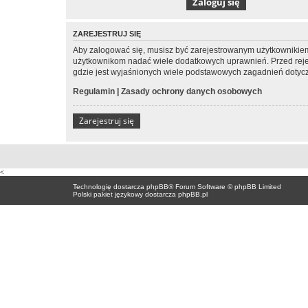
ZAREJESTRUJ SIĘ
Aby zalogować się, musisz być zarejestrowanym użytkownikiem w
użytkownikom nadać wiele dodatkowych uprawnień. Przed reje
gdzie jest wyjaśnionych wiele podstawowych zagadnień dotycz
Regulamin
|
Zasady ochrony danych osobowych
Zarejestruj się
<
Technologię dostarcza
phpBB
® Forum Software © phpBB Limited
Polski pakiet językowy dostarcza
phpBB.pl