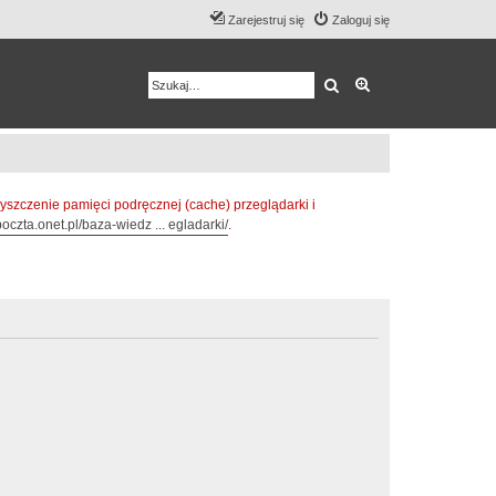
Zarejestruj się
Zaloguj się
Szukaj
Wyszukiwanie z
zczenie pamięci podręcznej (cache) przeglądarki i
oczta.onet.pl/baza-wiedz ... egladarki/
.