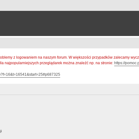
oblemy z logowaniem na naszym forum. W większości przypadków zalecamy wyczys
 dla najpopularniejszych przeglądarek można znaleźć np. na stronie:
https://pomoc.p
hp?f=16&t=16541&start=25#p687325
ji