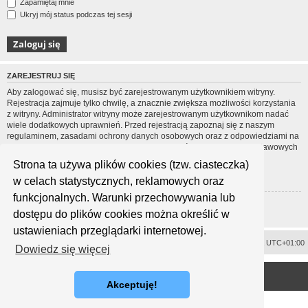
Zapamiętaj mnie
Ukryj mój status podczas tej sesji
ZAREJESTRUJ SIĘ
Aby zalogować się, musisz być zarejestrowanym użytkownikiem witryny.
Rejestracja zajmuje tylko chwilę, a znacznie zwiększa możliwości korzystania
z witryny. Administrator witryny może zarejestrowanym użytkownikom nadać
wiele dodatkowych uprawnień. Przed rejestracją zapoznaj się z naszym
regulaminem, zasadami ochrony danych osobowych oraz z odpowiedziami na
często zadawane pytania (FAQ), gdzie jest wyjaśnionych wiele podstawowych
zagadnień dotyczących funkcjonowania witryny.
Strona ta używa plików cookies (tzw. ciasteczka)
Regulamin
|
Zasady ochrony danych osobowych
w celach statystycznych, reklamowych oraz
funkcjonalnych. Warunki przechowywania lub
Zarejestruj się
dostępu do plików cookies można określić w
ustawieniach przeglądarki internetowej.
Usuń ciasteczka witryny
Strefa czasowa
UTC+01:00
Dowiedz się więcej
<
Technologię dostarcza
phpBB
® Forum Software © phpBB Limited
Polski pakiet językowy dostarcza
phpBB.pl
Akceptuję!