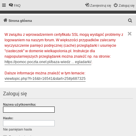
FAQ
Zarejestruj się
Zaloguj się
S
Strona główna
z
W związku z wprowadzeniem certyfikatu SSL mogą wystąpić problemy z
u
logowaniem na naszym forum. W większości przypadków zalecamy
k
wyczyszczenie pamięci podręcznej (cache) przeglądarki i usunięcie
a
"ciasteczek" w domenie wielkapolonia.pl. Instrukcje dla
najpopularniejszych przeglądarek można znaleźć np. na stronie:
j
https://pomoc.poczta.onet.pl/baza-wiedz ... egladarki/
.
Dalsze informacje można znaleźć w tym temacie:
viewtopic.php?f=16&t=16541&start=25#p687325
Zaloguj się
Nazwa użytkownika:
Hasło:
Nie pamiętam hasła