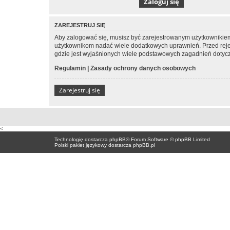
ZAREJESTRUJ SIĘ
Aby zalogować się, musisz być zarejestrowanym użytkownikiem w
użytkownikom nadać wiele dodatkowych uprawnień. Przed reje
gdzie jest wyjaśnionych wiele podstawowych zagadnień dotycz
Regulamin
|
Zasady ochrony danych osobowych
Zarejestruj się
<
Technologię dostarcza
phpBB
® Forum Software © phpBB Limited
Polski pakiet językowy dostarcza
phpBB.pl