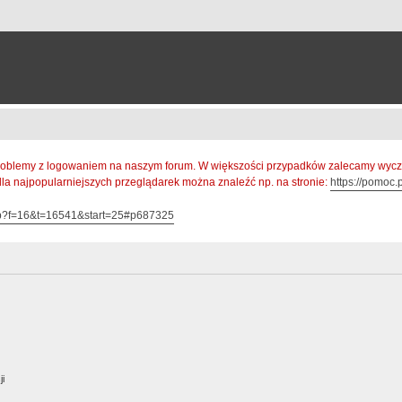
oblemy z logowaniem na naszym forum. W większości przypadków zalecamy wyczys
 dla najpopularniejszych przeglądarek można znaleźć np. na stronie:
https://pomoc.p
hp?f=16&t=16541&start=25#p687325
ji