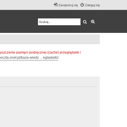
Zarejestruj się
Zaloguj się
Szukaj
Wyszukiwanie z
zczenie pamięci podręcznej (cache) przeglądarki i
oczta.onet.pl/baza-wiedz ... egladarki/
.