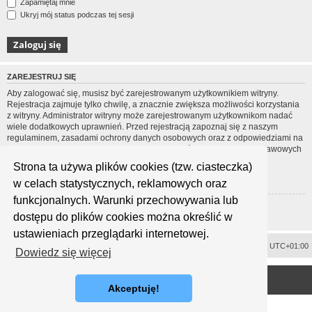
Zapamiętaj mnie
Ukryj mój status podczas tej sesji
ZAREJESTRUJ SIĘ
Aby zalogować się, musisz być zarejestrowanym użytkownikiem witryny.
Rejestracja zajmuje tylko chwilę, a znacznie zwiększa możliwości korzystania
z witryny. Administrator witryny może zarejestrowanym użytkownikom nadać
wiele dodatkowych uprawnień. Przed rejestracją zapoznaj się z naszym
regulaminem, zasadami ochrony danych osobowych oraz z odpowiedziami na
często zadawane pytania (FAQ), gdzie jest wyjaśnionych wiele podstawowych
zagadnień dotyczących funkcjonowania witryny.
Strona ta używa plików cookies (tzw. ciasteczka)
Regulamin
|
Zasady ochrony danych osobowych
w celach statystycznych, reklamowych oraz
funkcjonalnych. Warunki przechowywania lub
Zarejestruj się
dostępu do plików cookies można określić w
ustawieniach przeglądarki internetowej.
Usuń ciasteczka witryny
Strefa czasowa
UTC+01:00
Dowiedz się więcej
<
Technologię dostarcza
phpBB
® Forum Software © phpBB Limited
Polski pakiet językowy dostarcza
phpBB.pl
Akceptuję!