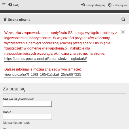
FAQ
Zarejestruj się
Zaloguj się
S
Strona główna
z
W związku z wprowadzeniem certyfikatu SSL mogą wystąpić problemy z
u
logowaniem na naszym forum. W większości przypadków zalecamy
k
wyczyszczenie pamięci podręcznej (cache) przeglądarki i usunięcie
a
"ciasteczek" w domenie wielkapolonia.pl. Instrukcje dla
najpopularniejszych przeglądarek można znaleźć np. na stronie:
j
https://pomoc.poczta.onet.pl/baza-wiedz ... egladarki/
.
Dalsze informacje można znaleźć w tym temacie:
viewtopic.php?f=16&t=16541&start=25#p687325
Zaloguj się
Nazwa użytkownika:
Hasło:
Nie pamiętam hasła