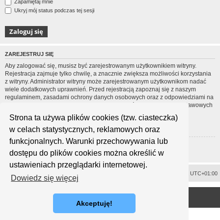
Zapamiętaj mnie
Ukryj mój status podczas tej sesji
ZAREJESTRUJ SIĘ
Aby zalogować się, musisz być zarejestrowanym użytkownikiem witryny.
Rejestracja zajmuje tylko chwilę, a znacznie zwiększa możliwości korzystania
z witryny. Administrator witryny może zarejestrowanym użytkownikom nadać
wiele dodatkowych uprawnień. Przed rejestracją zapoznaj się z naszym
regulaminem, zasadami ochrony danych osobowych oraz z odpowiedziami na
często zadawane pytania (FAQ), gdzie jest wyjaśnionych wiele podstawowych
zagadnień dotyczących funkcjonowania witryny.
Strona ta używa plików cookies (tzw. ciasteczka)
Regulamin
|
Zasady ochrony danych osobowych
w celach statystycznych, reklamowych oraz
funkcjonalnych. Warunki przechowywania lub
Zarejestruj się
dostępu do plików cookies można określić w
ustawieniach przeglądarki internetowej.
Usuń ciasteczka witryny
Strefa czasowa
UTC+01:00
Dowiedz się więcej
<
Technologię dostarcza
phpBB
® Forum Software © phpBB Limited
Polski pakiet językowy dostarcza
phpBB.pl
Akceptuję!