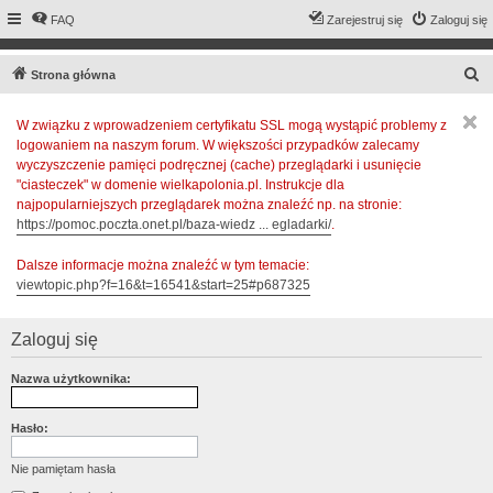
FAQ
Zarejestruj się
Zaloguj się
S
Strona główna
z
W związku z wprowadzeniem certyfikatu SSL mogą wystąpić problemy z
u
logowaniem na naszym forum. W większości przypadków zalecamy
k
wyczyszczenie pamięci podręcznej (cache) przeglądarki i usunięcie
a
"ciasteczek" w domenie wielkapolonia.pl. Instrukcje dla
najpopularniejszych przeglądarek można znaleźć np. na stronie:
j
https://pomoc.poczta.onet.pl/baza-wiedz ... egladarki/
.
Dalsze informacje można znaleźć w tym temacie:
viewtopic.php?f=16&t=16541&start=25#p687325
Zaloguj się
Nazwa użytkownika:
Hasło:
Nie pamiętam hasła