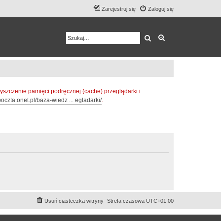
Zarejestruj się
Zaloguj się
Szukaj
Wyszukiwanie z
zczenie pamięci podręcznej (cache) przeglądarki i
oczta.onet.pl/baza-wiedz ... egladarki/
.
Usuń ciasteczka witryny
Strefa czasowa
UTC+01:00