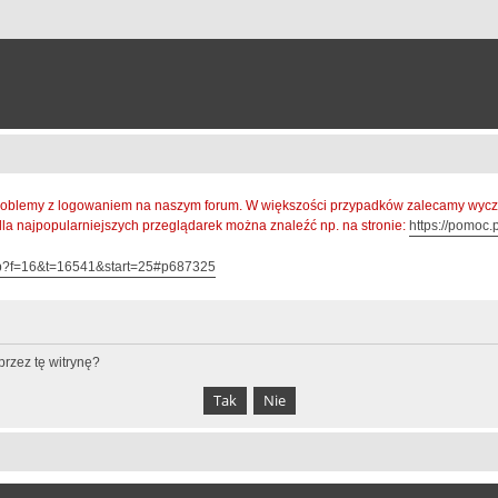
oblemy z logowaniem na naszym forum. W większości przypadków zalecamy wyczys
 dla najpopularniejszych przeglądarek można znaleźć np. na stronie:
https://pomoc.p
hp?f=16&t=16541&start=25#p687325
rzez tę witrynę?