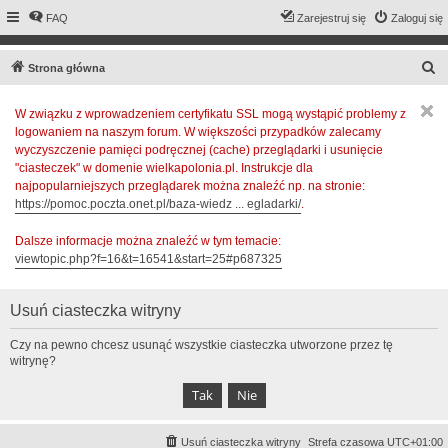
FAQ
Zarejestruj się
Zaloguj się
S
Strona główna
z
W związku z wprowadzeniem certyfikatu SSL mogą wystąpić problemy z
u
logowaniem na naszym forum. W większości przypadków zalecamy
k
wyczyszczenie pamięci podręcznej (cache) przeglądarki i usunięcie
a
"ciasteczek" w domenie wielkapolonia.pl. Instrukcje dla
najpopularniejszych przeglądarek można znaleźć np. na stronie:
j
https://pomoc.poczta.onet.pl/baza-wiedz ... egladarki/
.
Dalsze informacje można znaleźć w tym temacie:
viewtopic.php?f=16&t=16541&start=25#p687325
Usuń ciasteczka witryny
Czy na pewno chcesz usunąć wszystkie ciasteczka utworzone przez tę
witrynę?
Usuń ciasteczka witryny
Strefa czasowa
UTC+01:00