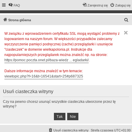
FAQ
Zarejestruj się
Zaloguj się
S
Strona główna
z
W związku z wprowadzeniem certyfikatu SSL mogą wystąpić problemy z
u
logowaniem na naszym forum. W większości przypadków zalecamy
k
wyczyszczenie pamięci podręcznej (cache) przeglądarki i usunięcie
a
"ciasteczek" w domenie wielkapolonia.pl. Instrukcje dla
najpopularniejszych przeglądarek można znaleźć np. na stronie:
j
https://pomoc.poczta.onet.pl/baza-wiedz ... egladarki/
.
Dalsze informacje można znaleźć w tym temacie:
viewtopic.php?f=16&t=16541&start=25#p687325
Usuń ciasteczka witryny
Czy na pewno chcesz usunąć wszystkie ciasteczka utworzone przez tę
witrynę?
Usuń ciasteczka witryny
Strefa czasowa
UTC+01:00