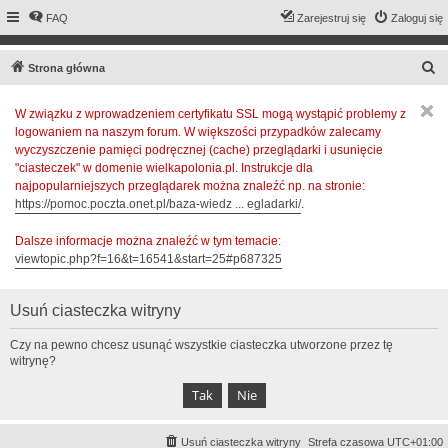
FAQ
Zarejestruj się
Zaloguj się
S
Strona główna
z
W związku z wprowadzeniem certyfikatu SSL mogą wystąpić problemy z
u
logowaniem na naszym forum. W większości przypadków zalecamy
k
wyczyszczenie pamięci podręcznej (cache) przeglądarki i usunięcie
a
"ciasteczek" w domenie wielkapolonia.pl. Instrukcje dla
najpopularniejszych przeglądarek można znaleźć np. na stronie:
j
https://pomoc.poczta.onet.pl/baza-wiedz ... egladarki/
.
Dalsze informacje można znaleźć w tym temacie:
viewtopic.php?f=16&t=16541&start=25#p687325
Usuń ciasteczka witryny
Czy na pewno chcesz usunąć wszystkie ciasteczka utworzone przez tę
witrynę?
Usuń ciasteczka witryny
Strefa czasowa
UTC+01:00