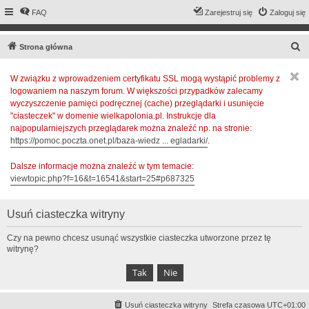
FAQ
Zarejestruj się
Zaloguj się
S
Strona główna
z
W związku z wprowadzeniem certyfikatu SSL mogą wystąpić problemy z
u
logowaniem na naszym forum. W większości przypadków zalecamy
k
wyczyszczenie pamięci podręcznej (cache) przeglądarki i usunięcie
a
"ciasteczek" w domenie wielkapolonia.pl. Instrukcje dla
najpopularniejszych przeglądarek można znaleźć np. na stronie:
j
https://pomoc.poczta.onet.pl/baza-wiedz ... egladarki/
.
Dalsze informacje można znaleźć w tym temacie:
viewtopic.php?f=16&t=16541&start=25#p687325
Usuń ciasteczka witryny
Czy na pewno chcesz usunąć wszystkie ciasteczka utworzone przez tę
witrynę?
Usuń ciasteczka witryny
Strefa czasowa
UTC+01:00