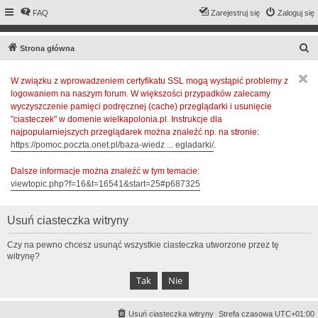
FAQ
Zarejestruj się
Zaloguj się
S
Strona główna
z
W związku z wprowadzeniem certyfikatu SSL mogą wystąpić problemy z
u
logowaniem na naszym forum. W większości przypadków zalecamy
k
wyczyszczenie pamięci podręcznej (cache) przeglądarki i usunięcie
a
"ciasteczek" w domenie wielkapolonia.pl. Instrukcje dla
najpopularniejszych przeglądarek można znaleźć np. na stronie:
j
https://pomoc.poczta.onet.pl/baza-wiedz ... egladarki/
.
Dalsze informacje można znaleźć w tym temacie:
viewtopic.php?f=16&t=16541&start=25#p687325
Usuń ciasteczka witryny
Czy na pewno chcesz usunąć wszystkie ciasteczka utworzone przez tę
witrynę?
Usuń ciasteczka witryny
Strefa czasowa
UTC+01:00