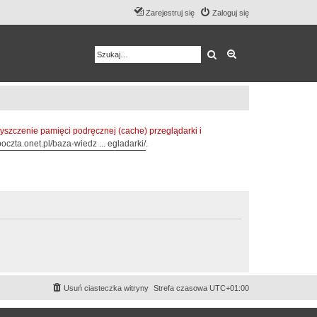
Zarejestruj się
Zaloguj się
Szukaj
Wyszukiwanie z
zczenie pamięci podręcznej (cache) przeglądarki i
oczta.onet.pl/baza-wiedz ... egladarki/
.
Usuń ciasteczka witryny
Strefa czasowa
UTC+01:00