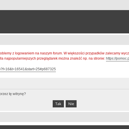
oblemy z logowaniem na naszym forum. W większości przypadków zalecamy wyczys
 dla najpopularniejszych przeglądarek można znaleźć np. na stronie:
https://pomoc.p
hp?f=16&t=16541&start=25#p687325
rzez tę witrynę?