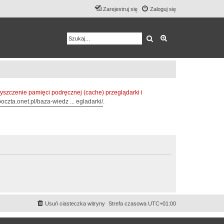
Zarejestruj się
Zaloguj się
Szukaj
Wyszukiwanie z
zczenie pamięci podręcznej (cache) przeglądarki i
oczta.onet.pl/baza-wiedz ... egladarki/
.
Usuń ciasteczka witryny
Strefa czasowa
UTC+01:00