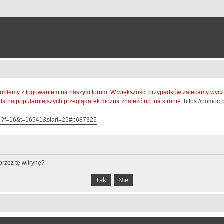
oblemy z logowaniem na naszym forum. W większości przypadków zalecamy wyczys
 dla najpopularniejszych przeglądarek można znaleźć np. na stronie:
https://pomoc.p
hp?f=16&t=16541&start=25#p687325
rzez tę witrynę?