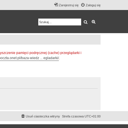
Zarejestruj się
Zaloguj się
Szukaj
Wyszukiwanie z
zczenie pamięci podręcznej (cache) przeglądarki i
oczta.onet.pl/baza-wiedz ... egladarki/
.
Usuń ciasteczka witryny
Strefa czasowa
UTC+01:00