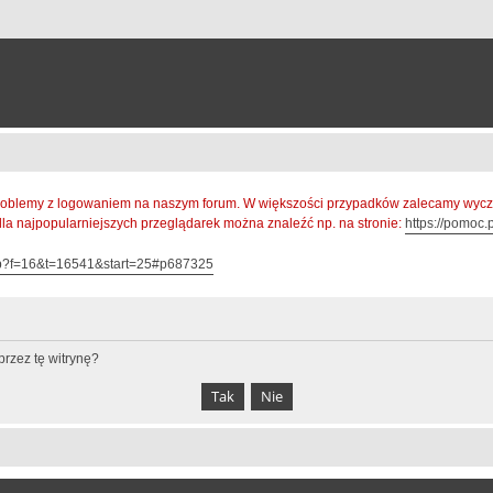
oblemy z logowaniem na naszym forum. W większości przypadków zalecamy wyczys
 dla najpopularniejszych przeglądarek można znaleźć np. na stronie:
https://pomoc.p
hp?f=16&t=16541&start=25#p687325
rzez tę witrynę?