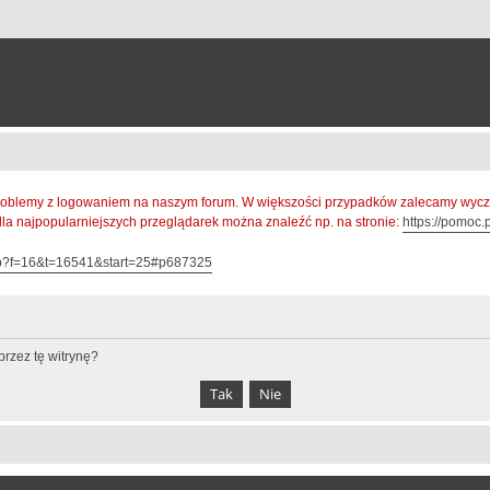
oblemy z logowaniem na naszym forum. W większości przypadków zalecamy wyczys
 dla najpopularniejszych przeglądarek można znaleźć np. na stronie:
https://pomoc.p
hp?f=16&t=16541&start=25#p687325
rzez tę witrynę?