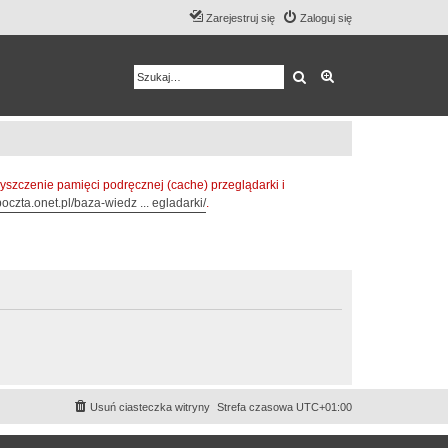
Zarejestruj się
Zaloguj się
Szukaj
Wyszukiwanie z
zczenie pamięci podręcznej (cache) przeglądarki i
oczta.onet.pl/baza-wiedz ... egladarki/
.
Usuń ciasteczka witryny
Strefa czasowa
UTC+01:00