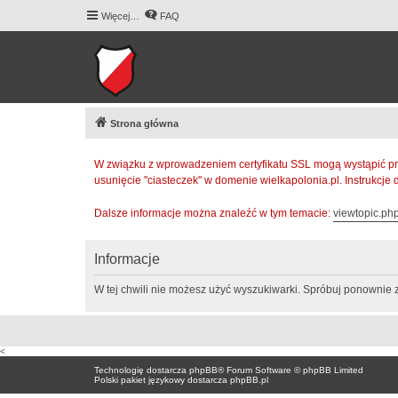
Więcej…
FAQ
Strona główna
W związku z wprowadzeniem certyfikatu SSL mogą wystąpić pr
usunięcie "ciasteczek" w domenie wielkapolonia.pl. Instrukcje
Dalsze informacje można znaleźć w tym temacie:
viewtopic.p
Informacje
W tej chwili nie możesz użyć wyszukiwarki. Spróbuj ponownie 
<
Technologię dostarcza
phpBB
® Forum Software © phpBB Limited
Polski pakiet językowy dostarcza
phpBB.pl