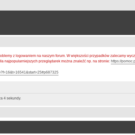
oblemy z logowaniem na naszym forum. W większości przypadków zalecamy wyczys
 dla najpopularniejszych przeglądarek można znaleźć np. na stronie:
https://pomoc.p
hp?f=16&t=16541&start=25#p687325
za 4 sekundy.