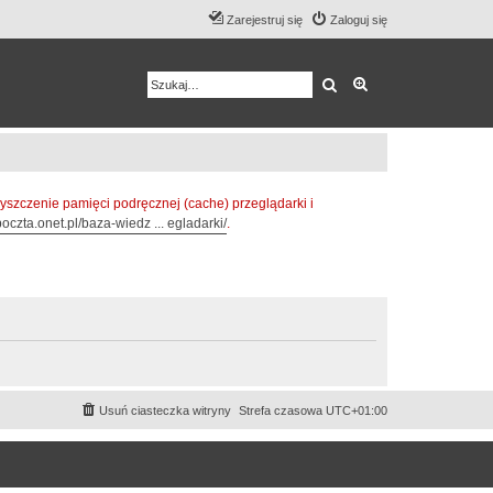
Zarejestruj się
Zaloguj się
Szukaj
Wyszukiwanie z
zczenie pamięci podręcznej (cache) przeglądarki i
oczta.onet.pl/baza-wiedz ... egladarki/
.
Usuń ciasteczka witryny
Strefa czasowa
UTC+01:00