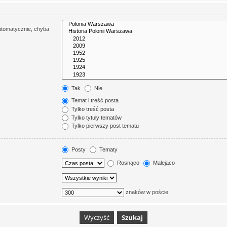
utomatycznie, chyba
Tak
Nie
Temat i treść posta
Tylko treść posta
Tylko tytuły tematów
Tylko pierwszy post tematu
Posty
Tematy
Rosnąco
Malejąco
znaków w poście