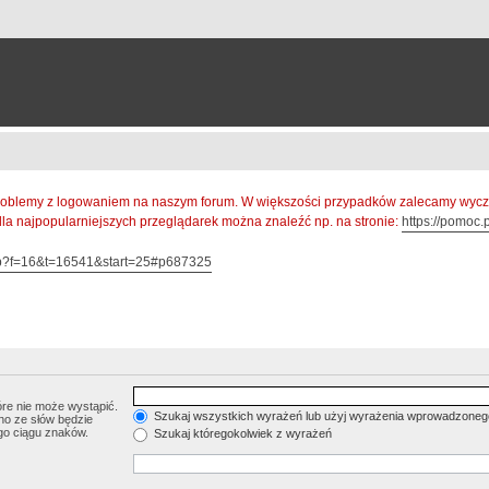
oblemy z logowaniem na naszym forum. W większości przypadków zalecamy wyczys
 dla najpopularniejszych przeglądarek można znaleźć np. na stronie:
https://pomoc.p
hp?f=16&t=16541&start=25#p687325
re nie może wystąpić.
Szukaj wszystkich wyrażeń lub użyj wyrażenia wprowadzoneg
no ze słów będzie
go ciągu znaków.
Szukaj któregokolwiek z wyrażeń