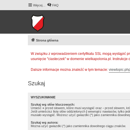
Więcej…
FAQ
Strona główna
W związku z wprowadzeniem certyfikatu SSL mogą wystąpić pr
usunięcie "ciasteczek" w domenie wielkapolonia.pl. Instrukcje
Dalsze informacje można znaleźć w tym temacie:
viewtopic.p
Szukaj
WYSZUKIWANIE
Szukaj wg słów kluczowych:
Umieść
+
przed słowem, które musi wystąpić oraz
-
przed słowem, któ
Jeśli umieścisz listę słów oddzielonych
|
wewnątrz nawiasów, tylko jed
musiało wystąpić. Możesz użyć gwiazdki (*) jako zamiennika dowolne
Szukaj wg autora:
Można użyć gwiazdki (*) jako zamiennika dowolnego ciągu znaków.