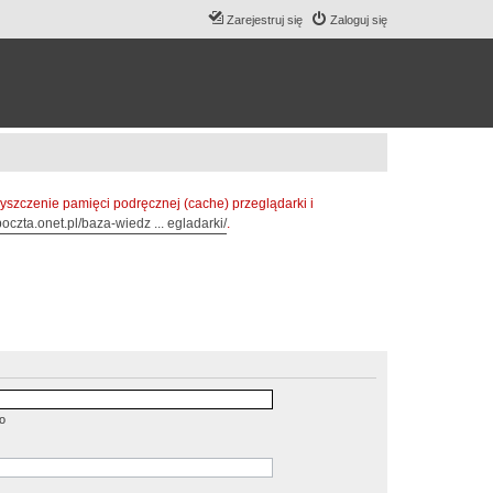
Zarejestruj się
Zaloguj się
zczenie pamięci podręcznej (cache) przeglądarki i
oczta.onet.pl/baza-wiedz ... egladarki/
.
o