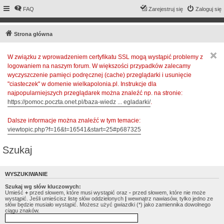
FAQ
Zarejestruj się
Zaloguj się
Strona główna
W związku z wprowadzeniem certyfikatu SSL mogą wystąpić problemy z
logowaniem na naszym forum. W większości przypadków zalecamy
wyczyszczenie pamięci podręcznej (cache) przeglądarki i usunięcie
"ciasteczek" w domenie wielkapolonia.pl. Instrukcje dla
najpopularniejszych przeglądarek można znaleźć np. na stronie:
https://pomoc.poczta.onet.pl/baza-wiedz ... egladarki/
.
Dalsze informacje można znaleźć w tym temacie:
viewtopic.php?f=16&t=16541&start=25#p687325
Szukaj
WYSZUKIWANIE
Szukaj wg słów kluczowych:
Umieść
+
przed słowem, które musi wystąpić oraz
-
przed słowem, które nie może
wystąpić. Jeśli umieścisz listę słów oddzielonych
|
wewnątrz nawiasów, tylko jedno ze
słów będzie musiało wystąpić. Możesz użyć gwiazdki (*) jako zamiennika dowolnego
ciągu znaków.