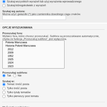
Szukaj wszystkich wyrażeń lub użyj wyrażenia wprowadzonego
Szukaj któregokolwiek z wyrażeń
Szukaj wg autora:
Można użyć gwiazdki (*) jako zamiennika dowolnego ciągu znaków.
OPCJE WYSZUKIWANIA
Przeszukaj fora:
Wybierz fora, które chcesz przeszukać. Subfora są przeszukiwane automatycznie,
chyba że funkcja „Przeszukuj subfora”, jest wyłączona.
Przeszukaj subfora:
Tak
Nie
Szukaj w:
Temat i treść posta
Tylko treść posta
Tylko tytuły tematów
Tylko pierwszy post tematu