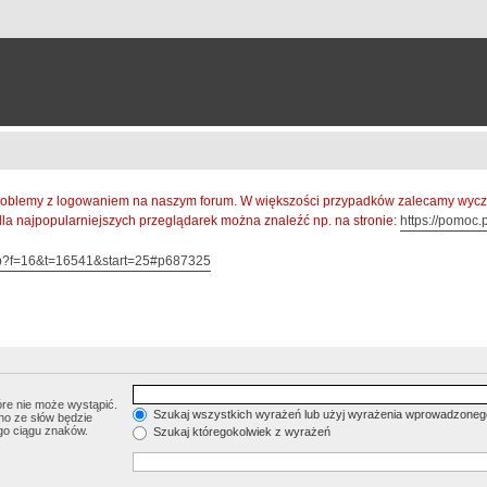
oblemy z logowaniem na naszym forum. W większości przypadków zalecamy wyczys
 dla najpopularniejszych przeglądarek można znaleźć np. na stronie:
https://pomoc.p
hp?f=16&t=16541&start=25#p687325
re nie może wystąpić.
Szukaj wszystkich wyrażeń lub użyj wyrażenia wprowadzoneg
no ze słów będzie
go ciągu znaków.
Szukaj któregokolwiek z wyrażeń