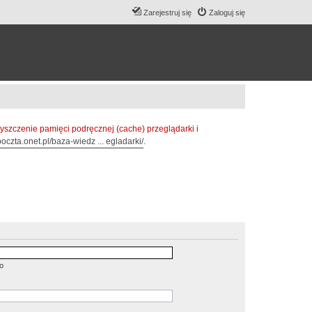
Zarejestruj się
Zaloguj się
zczenie pamięci podręcznej (cache) przeglądarki i
oczta.onet.pl/baza-wiedz ... egladarki/
.
o