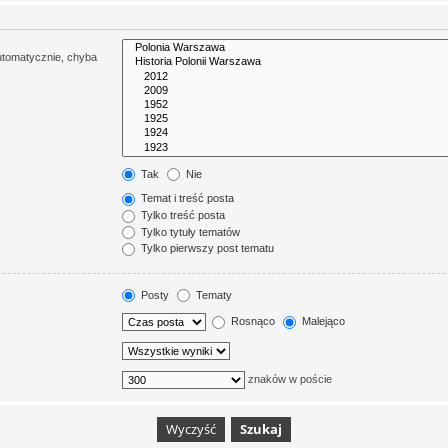
utomatycznie, chyba
Tak
Nie
Temat i treść posta
Tylko treść posta
Tylko tytuły tematów
Tylko pierwszy post tematu
Posty
Tematy
Rosnąco
Malejąco
znaków w poście