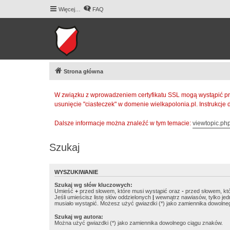
Więcej…
FAQ
Strona główna
W związku z wprowadzeniem certyfikatu SSL mogą wystąpić pr
usunięcie "ciasteczek" w domenie wielkapolonia.pl. Instrukcje
Dalsze informacje można znaleźć w tym temacie:
viewtopic.p
Szukaj
WYSZUKIWANIE
Szukaj wg słów kluczowych:
Umieść
+
przed słowem, które musi wystąpić oraz
-
przed słowem, któ
Jeśli umieścisz listę słów oddzielonych
|
wewnątrz nawiasów, tylko jed
musiało wystąpić. Możesz użyć gwiazdki (*) jako zamiennika dowolne
Szukaj wg autora:
Można użyć gwiazdki (*) jako zamiennika dowolnego ciągu znaków.