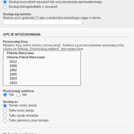
Szukaj wszystkich wyrażeń lub użyj wyrażenia wprowadzonego
Szukaj któregokolwiek z wyrażeń
Szukaj wg autora:
Można użyć gwiazdki (*) jako zamiennika dowolnego ciągu znaków.
OPCJE WYSZUKIWANIA
Przeszukaj fora:
Wybierz fora, które chcesz przeszukać. Subfora są przeszukiwane automatycznie,
chyba że funkcja „Przeszukuj subfora”, jest wyłączona.
Przeszukaj subfora:
Tak
Nie
Szukaj w:
Temat i treść posta
Tylko treść posta
Tylko tytuły tematów
Tylko pierwszy post tematu