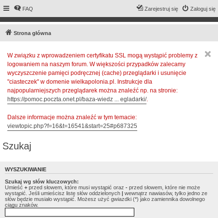
FAQ
Zarejestruj się
Zaloguj się
Strona główna
W związku z wprowadzeniem certyfikatu SSL mogą wystąpić problemy z
logowaniem na naszym forum. W większości przypadków zalecamy
wyczyszczenie pamięci podręcznej (cache) przeglądarki i usunięcie
"ciasteczek" w domenie wielkapolonia.pl. Instrukcje dla
najpopularniejszych przeglądarek można znaleźć np. na stronie:
https://pomoc.poczta.onet.pl/baza-wiedz ... egladarki/
.
Dalsze informacje można znaleźć w tym temacie:
viewtopic.php?f=16&t=16541&start=25#p687325
Szukaj
WYSZUKIWANIE
Szukaj wg słów kluczowych:
Umieść
+
przed słowem, które musi wystąpić oraz
-
przed słowem, które nie może
wystąpić. Jeśli umieścisz listę słów oddzielonych
|
wewnątrz nawiasów, tylko jedno ze
słów będzie musiało wystąpić. Możesz użyć gwiazdki (*) jako zamiennika dowolnego
ciągu znaków.