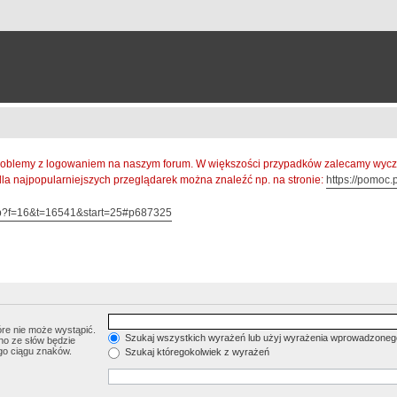
oblemy z logowaniem na naszym forum. W większości przypadków zalecamy wyczys
 dla najpopularniejszych przeglądarek można znaleźć np. na stronie:
https://pomoc.p
hp?f=16&t=16541&start=25#p687325
re nie może wystąpić.
Szukaj wszystkich wyrażeń lub użyj wyrażenia wprowadzoneg
no ze słów będzie
go ciągu znaków.
Szukaj któregokolwiek z wyrażeń