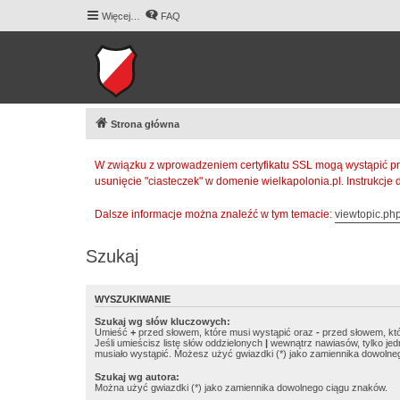
Więcej…
FAQ
Strona główna
W związku z wprowadzeniem certyfikatu SSL mogą wystąpić pr
usunięcie "ciasteczek" w domenie wielkapolonia.pl. Instrukcje
Dalsze informacje można znaleźć w tym temacie:
viewtopic.p
Szukaj
WYSZUKIWANIE
Szukaj wg słów kluczowych:
Umieść
+
przed słowem, które musi wystąpić oraz
-
przed słowem, któ
Jeśli umieścisz listę słów oddzielonych
|
wewnątrz nawiasów, tylko jed
musiało wystąpić. Możesz użyć gwiazdki (*) jako zamiennika dowolne
Szukaj wg autora:
Można użyć gwiazdki (*) jako zamiennika dowolnego ciągu znaków.