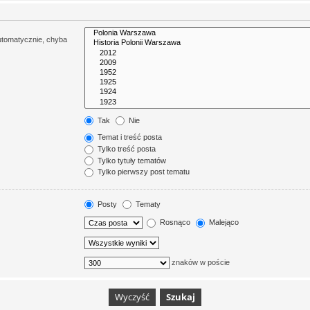
utomatycznie, chyba
Tak
Nie
Temat i treść posta
Tylko treść posta
Tylko tytuły tematów
Tylko pierwszy post tematu
Posty
Tematy
Rosnąco
Malejąco
znaków w poście