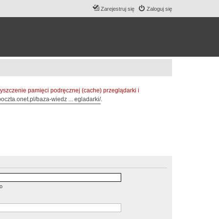
Zarejestruj się
Zaloguj się
zczenie pamięci podręcznej (cache) przeglądarki i
oczta.onet.pl/baza-wiedz ... egladarki/
.
o