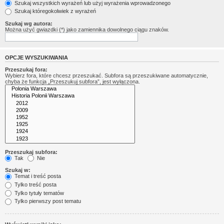
Szukaj wszystkich wyrażeń lub użyj wyrażenia wprowadzonego
Szukaj któregokolwiek z wyrażeń
Szukaj wg autora:
Można użyć gwiazdki (*) jako zamiennika dowolnego ciągu znaków.
OPCJE WYSZUKIWANIA
Przeszukaj fora:
Wybierz fora, które chcesz przeszukać. Subfora są przeszukiwane automatycznie,
chyba że funkcja „Przeszukuj subfora”, jest wyłączona.
Przeszukaj subfora:
Tak
Nie
Szukaj w:
Temat i treść posta
Tylko treść posta
Tylko tytuły tematów
Tylko pierwszy post tematu