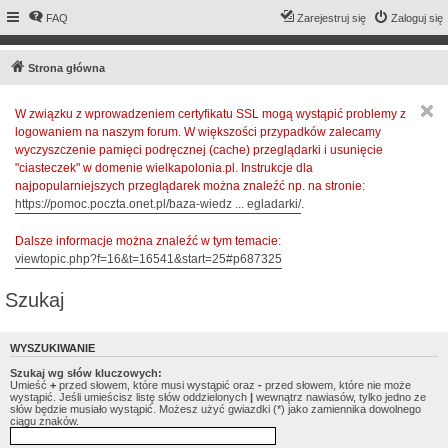
FAQ
Zarejestruj się
Zaloguj się
Strona główna
W związku z wprowadzeniem certyfikatu SSL mogą wystąpić problemy z
logowaniem na naszym forum. W większości przypadków zalecamy
wyczyszczenie pamięci podręcznej (cache) przeglądarki i usunięcie
"ciasteczek" w domenie wielkapolonia.pl. Instrukcje dla
najpopularniejszych przeglądarek można znaleźć np. na stronie:
https://pomoc.poczta.onet.pl/baza-wiedz ... egladarki/
.
Dalsze informacje można znaleźć w tym temacie:
viewtopic.php?f=16&t=16541&start=25#p687325
Szukaj
WYSZUKIWANIE
Szukaj wg słów kluczowych:
Umieść
+
przed słowem, które musi wystąpić oraz
-
przed słowem, które nie może
wystąpić. Jeśli umieścisz listę słów oddzielonych
|
wewnątrz nawiasów, tylko jedno ze
słów będzie musiało wystąpić. Możesz użyć gwiazdki (*) jako zamiennika dowolnego
ciągu znaków.