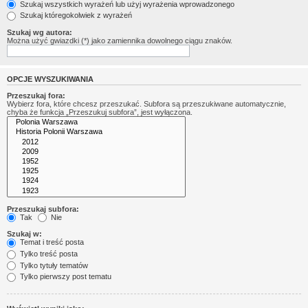
Szukaj wszystkich wyrażeń lub użyj wyrażenia wprowadzonego
Szukaj któregokolwiek z wyrażeń
Szukaj wg autora:
Można użyć gwiazdki (*) jako zamiennika dowolnego ciągu znaków.
OPCJE WYSZUKIWANIA
Przeszukaj fora:
Wybierz fora, które chcesz przeszukać. Subfora są przeszukiwane automatycznie,
chyba że funkcja „Przeszukuj subfora”, jest wyłączona.
Przeszukaj subfora:
Tak
Nie
Szukaj w:
Temat i treść posta
Tylko treść posta
Tylko tytuły tematów
Tylko pierwszy post tematu