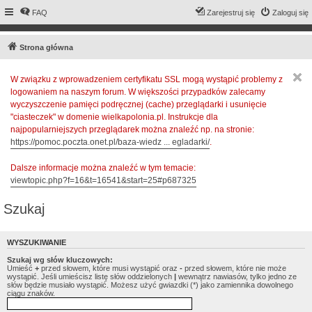
FAQ
Zarejestruj się
Zaloguj się
Strona główna
W związku z wprowadzeniem certyfikatu SSL mogą wystąpić problemy z
logowaniem na naszym forum. W większości przypadków zalecamy
wyczyszczenie pamięci podręcznej (cache) przeglądarki i usunięcie
"ciasteczek" w domenie wielkapolonia.pl. Instrukcje dla
najpopularniejszych przeglądarek można znaleźć np. na stronie:
https://pomoc.poczta.onet.pl/baza-wiedz ... egladarki/
.
Dalsze informacje można znaleźć w tym temacie:
viewtopic.php?f=16&t=16541&start=25#p687325
Szukaj
WYSZUKIWANIE
Szukaj wg słów kluczowych:
Umieść
+
przed słowem, które musi wystąpić oraz
-
przed słowem, które nie może
wystąpić. Jeśli umieścisz listę słów oddzielonych
|
wewnątrz nawiasów, tylko jedno ze
słów będzie musiało wystąpić. Możesz użyć gwiazdki (*) jako zamiennika dowolnego
ciągu znaków.