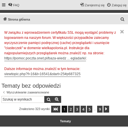
FAQ
Zarejestruj się
Zaloguj się
S
Strona główna
z
W związku z wprowadzeniem certyfikatu SSL mogą wystąpić problemy z
u
logowaniem na naszym forum. W większości przypadków zalecamy
k
wyczyszczenie pamięci podręcznej (cache) przeglądarki i usunięcie
a
"ciasteczek" w domenie wielkapolonia.pl. Instrukcje dla
najpopularniejszych przeglądarek można znaleźć np. na stronie:
j
https://pomoc.poczta.onet.pl/baza-wiedz ... egladarki/
.
Dalsze informacje można znaleźć w tym temacie:
viewtopic.php?f=16&t=16541&start=25#p687325
Tematy bez odpowiedzi
Wyszukiwanie zaawansowane
Szukaj
Wyszukiwanie zaawansowane
1
2
3
4
5
9
Strona
1
z
9
Następna
Znaleziono 323 wyniki
…
Tematy