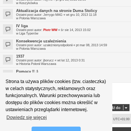
w
Koszykówka
Aktualizacja danych na stronie Duma Stolicy
Ostatni post autor:
Jerrygo MAG
«
wt gru 10, 2013 11:18
w
Polonia Warszawa
IV liga
Ostatni post autor:
Piotr WW
«
śr sie 14, 2013 15:02
w
Liga Typerów
Konsekwencje uzależnienia
Ostatni post autor:
uzależnionyodpolonii
«
pt mar 08, 2013 14:59
w
Polonia Warszawa
1937
Ostatni post autor:
jborucz
«
wt lut 12, 2013 0:31
w
Historia Polonii Warszawa
Pomocy !! :)
Ostatni post autor:
Micek
«
śr sty 16, 2013 19:46
w
Polonia Warszawa
Strona ta używa plików cookies (tzw. ciasteczka)
w celach statystycznych, reklamowych oraz
funkcjonalnych. Warunki przechowywania lub
1
2
3
4
5
9
Strona
1
z
9
Następna
Znaleziono 323 wyniki
…
dostępu do plików cookies można określić w
Przejdź do
ustawieniach przeglądarki internetowej.
Dowiedz się więcej
Usuń ciasteczka witryny
Strefa czasowa
UTC+01:00
<