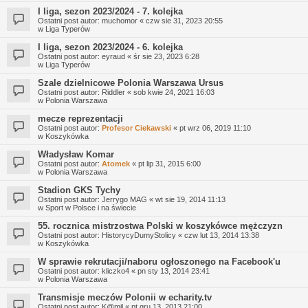
I liga, sezon 2023/2024 - 7. kolejka
Ostatni post autor:
muchomor
«
czw sie 31, 2023 20:55
w
Liga Typerów
I liga, sezon 2023/2024 - 6. kolejka
Ostatni post autor:
eyraud
«
śr sie 23, 2023 6:28
w
Liga Typerów
Szale dzielnicowe Polonia Warszawa Ursus
Ostatni post autor:
Riddler
«
sob kwie 24, 2021 16:03
w
Polonia Warszawa
mecze reprezentacji
Ostatni post autor:
Profesor Ciekawski
«
pt wrz 06, 2019 11:10
w
Koszykówka
Władysław Komar
Ostatni post autor:
Atomek
«
pt lip 31, 2015 6:00
w
Polonia Warszawa
Stadion GKS Tychy
Ostatni post autor:
Jerrygo MAG
«
wt sie 19, 2014 11:13
w
Sport w Polsce i na świecie
55. rocznica mistrzostwa Polski w koszykówce mężczyzn
Ostatni post autor:
HistorycyDumyStolicy
«
czw lut 13, 2014 13:38
w
Koszykówka
W sprawie rekrutacji/naboru ogłoszonego na Facebook'u
Ostatni post autor:
kliczko4
«
pn sty 13, 2014 23:41
w
Polonia Warszawa
Transmisje meczów Polonii w echarity.tv
Ostatni post autor:
K@mil
«
pt gru 13, 2013 21:00