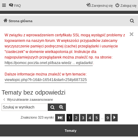
FAQ
Zarejestruj się
Zaloguj się
S
Strona główna
z
W związku z wprowadzeniem certyfikatu SSL mogą wystąpić problemy z
u
logowaniem na naszym forum. W większości przypadków zalecamy
k
wyczyszczenie pamięci podręcznej (cache) przeglądarki i usunięcie
a
"ciasteczek" w domenie wielkapolonia.pl. Instrukcje dla
najpopularniejszych przeglądarek można znaleźć np. na stronie:
j
https://pomoc.poczta.onet.pl/baza-wiedz ... egladarki/
.
Dalsze informacje można znaleźć w tym temacie:
viewtopic.php?f=16&t=16541&start=25#p687325
Tematy bez odpowiedzi
Wyszukiwanie zaawansowane
Szukaj
Wyszukiwanie zaawansowane
1
2
3
4
5
9
Strona
1
z
9
Następna
Znaleziono 323 wyniki
…
Tematy