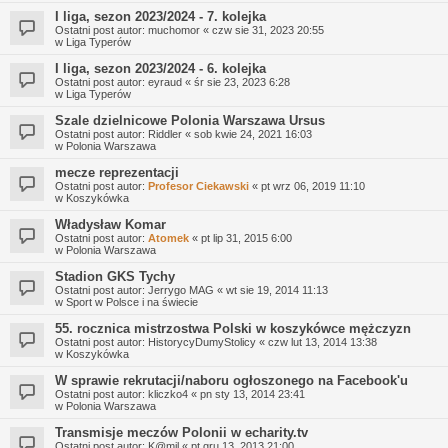
I liga, sezon 2023/2024 - 7. kolejka
Ostatni post autor:
muchomor
«
czw sie 31, 2023 20:55
w
Liga Typerów
I liga, sezon 2023/2024 - 6. kolejka
Ostatni post autor:
eyraud
«
śr sie 23, 2023 6:28
w
Liga Typerów
Szale dzielnicowe Polonia Warszawa Ursus
Ostatni post autor:
Riddler
«
sob kwie 24, 2021 16:03
w
Polonia Warszawa
mecze reprezentacji
Ostatni post autor:
Profesor Ciekawski
«
pt wrz 06, 2019 11:10
w
Koszykówka
Władysław Komar
Ostatni post autor:
Atomek
«
pt lip 31, 2015 6:00
w
Polonia Warszawa
Stadion GKS Tychy
Ostatni post autor:
Jerrygo MAG
«
wt sie 19, 2014 11:13
w
Sport w Polsce i na świecie
55. rocznica mistrzostwa Polski w koszykówce mężczyzn
Ostatni post autor:
HistorycyDumyStolicy
«
czw lut 13, 2014 13:38
w
Koszykówka
W sprawie rekrutacji/naboru ogłoszonego na Facebook'u
Ostatni post autor:
kliczko4
«
pn sty 13, 2014 23:41
w
Polonia Warszawa
Transmisje meczów Polonii w echarity.tv
Ostatni post autor:
K@mil
«
pt gru 13, 2013 21:00