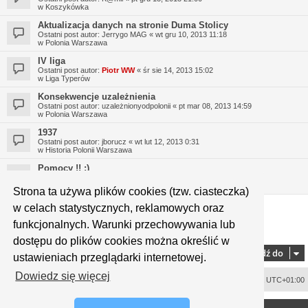
w
Koszykówka
Aktualizacja danych na stronie Duma Stolicy
Ostatni post autor:
Jerrygo MAG
«
wt gru 10, 2013 11:18
w
Polonia Warszawa
IV liga
Ostatni post autor:
Piotr WW
«
śr sie 14, 2013 15:02
w
Liga Typerów
Konsekwencje uzależnienia
Ostatni post autor:
uzależnionyodpolonii
«
pt mar 08, 2013 14:59
w
Polonia Warszawa
1937
Ostatni post autor:
jborucz
«
wt lut 12, 2013 0:31
w
Historia Polonii Warszawa
Pomocy !! :)
Ostatni post autor:
Micek
«
śr sty 16, 2013 19:46
w
Polonia Warszawa
Strona ta używa plików cookies (tzw. ciasteczka)
w celach statystycznych, reklamowych oraz
funkcjonalnych. Warunki przechowywania lub
1
2
3
4
5
9
Strona
1
z
9
Następna
Znaleziono 323 wyniki
…
dostępu do plików cookies można określić w
Przejdź do
ustawieniach przeglądarki internetowej.
Dowiedz się więcej
Usuń ciasteczka witryny
Strefa czasowa
UTC+01:00
<