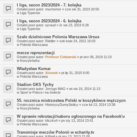
I liga, sezon 2023/2024 - 7. kolejka
Ostatni post autor:
muchomor
«
czw sie 31, 2023 20:55
w
Liga Typerów
I liga, sezon 2023/2024 - 6. kolejka
Ostatni post autor:
eyraud
«
śr sie 23, 2023 6:28
w
Liga Typerów
Szale dzielnicowe Polonia Warszawa Ursus
Ostatni post autor:
Riddler
«
sob kwie 24, 2021 16:03
w
Polonia Warszawa
mecze reprezentacji
Ostatni post autor:
Profesor Ciekawski
«
pt wrz 06, 2019 11:10
w
Koszykówka
Władysław Komar
Ostatni post autor:
Atomek
«
pt lip 31, 2015 6:00
w
Polonia Warszawa
Stadion GKS Tychy
Ostatni post autor:
Jerrygo MAG
«
wt sie 19, 2014 11:13
w
Sport w Polsce i na świecie
55. rocznica mistrzostwa Polski w koszykówce mężczyzn
Ostatni post autor:
HistorycyDumyStolicy
«
czw lut 13, 2014 13:38
w
Koszykówka
W sprawie rekrutacji/naboru ogłoszonego na Facebook'u
Ostatni post autor:
kliczko4
«
pn sty 13, 2014 23:41
w
Polonia Warszawa
Transmisje meczów Polonii w echarity.tv
Ostatni post autor:
K@mil
«
pt gru 13, 2013 21:00