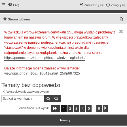
FAQ
Zarejestruj się
Zaloguj się
S
Strona główna
z
W związku z wprowadzeniem certyfikatu SSL mogą wystąpić problemy z
u
logowaniem na naszym forum. W większości przypadków zalecamy
k
wyczyszczenie pamięci podręcznej (cache) przeglądarki i usunięcie
a
"ciasteczek" w domenie wielkapolonia.pl. Instrukcje dla
najpopularniejszych przeglądarek można znaleźć np. na stronie:
j
https://pomoc.poczta.onet.pl/baza-wiedz ... egladarki/
.
Dalsze informacje można znaleźć w tym temacie:
viewtopic.php?f=16&t=16541&start=25#p687325
Tematy bez odpowiedzi
Wyszukiwanie zaawansowane
Szukaj
Wyszukiwanie zaawansowane
1
2
3
4
5
9
Strona
1
z
9
Następna
Znaleziono 323 wyniki
…
Tematy