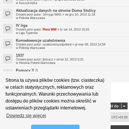
w
Koszykówka
Aktualizacja danych na stronie Duma Stolicy
Ostatni post autor:
Jerrygo MAG
«
wt gru 10, 2013 11:18
w
Polonia Warszawa
IV liga
Ostatni post autor:
Piotr WW
«
śr sie 14, 2013 15:02
w
Liga Typerów
Konsekwencje uzależnienia
Ostatni post autor:
uzależnionyodpolonii
«
pt mar 08, 2013 14:59
w
Polonia Warszawa
1937
Ostatni post autor:
jborucz
«
wt lut 12, 2013 0:31
w
Historia Polonii Warszawa
Pomocy !! :)
Ostatni post autor:
Micek
«
śr sty 16, 2013 19:46
w
Polonia Warszawa
Strona ta używa plików cookies (tzw. ciasteczka)
w celach statystycznych, reklamowych oraz
funkcjonalnych. Warunki przechowywania lub
1
2
3
4
5
9
Strona
1
z
9
Następna
Znaleziono 323 wyniki
…
dostępu do plików cookies można określić w
Przejdź do
ustawieniach przeglądarki internetowej.
Dowiedz się więcej
Usuń ciasteczka witryny
Strefa czasowa
UTC+01:00
<