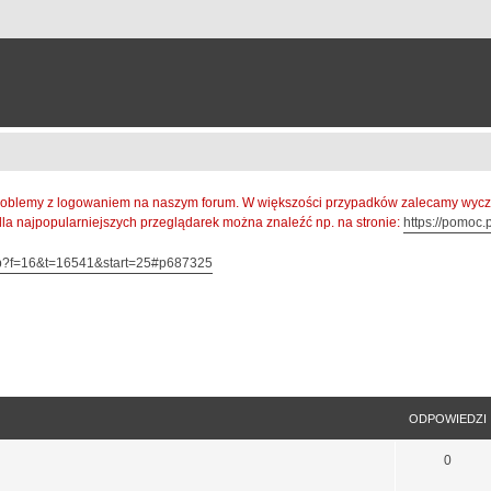
oblemy z logowaniem na naszym forum. W większości przypadków zalecamy wyczys
 dla najpopularniejszych przeglądarek można znaleźć np. na stronie:
https://pomoc.p
hp?f=16&t=16541&start=25#p687325
sowane
ODPOWIEDZI
0