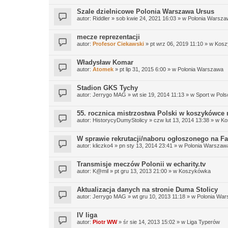
Szale dzielnicowe Polonia Warszawa Ursus
autor:
Riddler
» sob kwie 24, 2021 16:03 » w
Polonia Warsza
mecze reprezentacji
autor:
Profesor Ciekawski
» pt wrz 06, 2019 11:10 » w
Kosz
Władysław Komar
autor:
Atomek
» pt lip 31, 2015 6:00 » w
Polonia Warszawa
Stadion GKS Tychy
autor:
Jerrygo MAG
» wt sie 19, 2014 11:13 » w
Sport w Pols
55. rocznica mistrzostwa Polski w koszykówce
autor:
HistorycyDumyStolicy
» czw lut 13, 2014 13:38 » w
Ko
W sprawie rekrutacji/naboru ogłoszonego na F
autor:
kliczko4
» pn sty 13, 2014 23:41 » w
Polonia Warszaw
Transmisje meczów Polonii w echarity.tv
autor:
K@mil
» pt gru 13, 2013 21:00 » w
Koszykówka
Aktualizacja danych na stronie Duma Stolicy
autor:
Jerrygo MAG
» wt gru 10, 2013 11:18 » w
Polonia Wa
IV liga
autor:
Piotr WW
» śr sie 14, 2013 15:02 » w
Liga Typerów