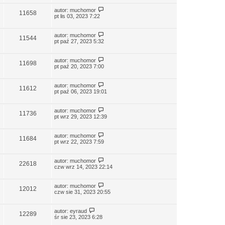
autor:
muchomor
11658
pt lis 03, 2023 7:22
autor:
muchomor
11544
pt paź 27, 2023 5:32
autor:
muchomor
11698
pt paź 20, 2023 7:00
autor:
muchomor
11612
pt paź 06, 2023 19:01
autor:
muchomor
11736
pt wrz 29, 2023 12:39
autor:
muchomor
11684
pt wrz 22, 2023 7:59
autor:
muchomor
22618
czw wrz 14, 2023 22:14
autor:
muchomor
12012
czw sie 31, 2023 20:55
autor:
eyraud
12289
śr sie 23, 2023 6:28