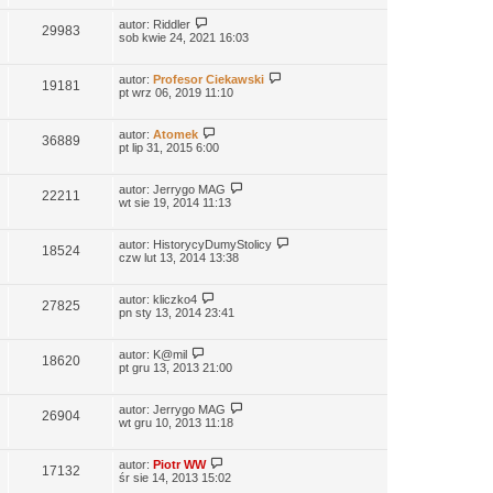
autor:
Riddler
29983
sob kwie 24, 2021 16:03
autor:
Profesor Ciekawski
19181
pt wrz 06, 2019 11:10
autor:
Atomek
36889
pt lip 31, 2015 6:00
autor:
Jerrygo MAG
22211
wt sie 19, 2014 11:13
autor:
HistorycyDumyStolicy
18524
czw lut 13, 2014 13:38
autor:
kliczko4
27825
pn sty 13, 2014 23:41
autor:
K@mil
18620
pt gru 13, 2013 21:00
autor:
Jerrygo MAG
26904
wt gru 10, 2013 11:18
autor:
Piotr WW
17132
śr sie 14, 2013 15:02