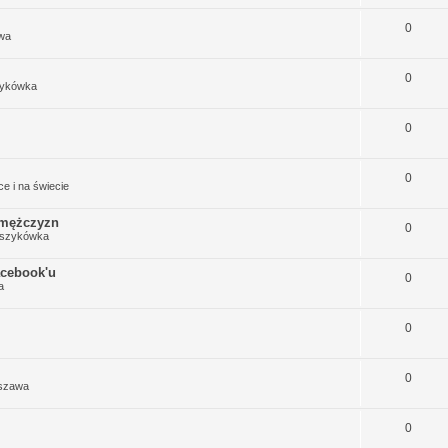
0
wa
0
ykówka
0
0
ce i na świecie
 mężczyzn
0
szykówka
acebook'u
0
a
0
0
rszawa
0