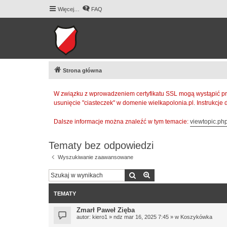
Więcej…
FAQ
Strona główna
W związku z wprowadzeniem certyfikatu SSL mogą wystąpić pr
usunięcie "ciasteczek" w domenie wielkapolonia.pl. Instrukcje
Dalsze informacje można znaleźć w tym temacie:
viewtopic.p
Tematy bez odpowiedzi
Wyszukiwanie zaawansowane
Szukaj
Wyszukiwanie zaawan
TEMATY
Zmarł Paweł Zięba
autor:
kiero1
» ndz mar 16, 2025 7:45 » w
Koszykówka