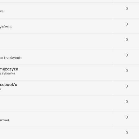
0
wa
0
ykówka
0
0
ce i na świecie
 mężczyzn
0
szykówka
acebook'u
0
a
0
0
rszawa
0