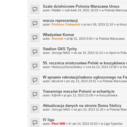
Szale dzielnicowe Polonia Warszawa Ursus
autor:
Riddler
» sob kwie 24, 2021 16:03 » w
Polonia Warsza
mecze reprezentacji
autor:
Profesor Ciekawski
» pt wrz 06, 2019 11:10 » w
Kosz
Władysław Komar
autor:
Atomek
» pt lip 31, 2015 6:00 » w
Polonia Warszawa
Stadion GKS Tychy
autor:
Jerrygo MAG
» wt sie 19, 2014 11:13 » w
Sport w Pols
55. rocznica mistrzostwa Polski w koszykówce
autor:
HistorycyDumyStolicy
» czw lut 13, 2014 13:38 » w
Ko
W sprawie rekrutacji/naboru ogłoszonego na F
autor:
kliczko4
» pn sty 13, 2014 23:41 » w
Polonia Warszaw
Transmisje meczów Polonii w echarity.tv
autor:
K@mil
» pt gru 13, 2013 21:00 » w
Koszykówka
Aktualizacja danych na stronie Duma Stolicy
autor:
Jerrygo MAG
» wt gru 10, 2013 11:18 » w
Polonia Wa
IV liga
autor:
Piotr WW
» śr sie 14, 2013 15:02 » w
Liga Typerów