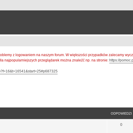
oblemy z logowaniem na naszym forum. W większości przypadków zalecamy wyczys
 dla najpopularniejszych przeglądarek można znaleźć np. na stronie:
https://pomoc.p
hp?f=16&t=16541&start=25#p687325
sowane
ODPOWIEDZI
0