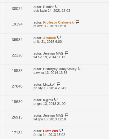
autor:
Riddler
30022
sob kwie 24, 2021 16:03
autor:
Profesor Ciekawski
19194
pt wrz 06, 2019 11:10
autor:
Atomek
36932
pt lip 31, 2015 6:00
autor:
Jerrygo MAG
22220
wt sie 19, 2014 11:13
autor:
HistorycyDumyStolicy
18533
czw lut 13, 2014 13:38
autor:
kliczko4
27840
pn sty 13, 2014 23:41
autor:
K@mil
18630
pt gru 13, 2013 21:00
autor:
Jerrygo MAG
26915
wt gru 10, 2013 11:18
autor:
Piotr WW
17134
śr sie 14, 2013 15:02