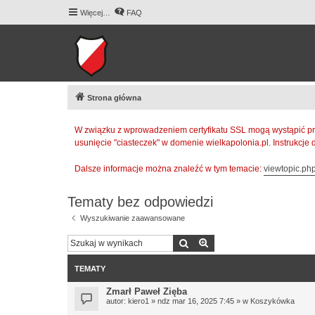
Więcej…
FAQ
Strona główna
W związku z wprowadzeniem certyfikatu SSL mogą wystąpić pr
usunięcie "ciasteczek" w domenie wielkapolonia.pl. Instrukcje
Dalsze informacje można znaleźć w tym temacie:
viewtopic.p
Tematy bez odpowiedzi
Wyszukiwanie zaawansowane
Szukaj
Wyszukiwanie zaawan
TEMATY
Zmarł Paweł Zięba
autor:
kiero1
» ndz mar 16, 2025 7:45 » w
Koszykówka