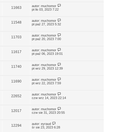
autor:
muchomor
11663
pt lis 03, 2023 7:22
autor:
muchomor
11548
pt paź 27, 2023 5:32
autor:
muchomor
11703
pt paź 20, 2023 7:00
autor:
muchomor
11617
pt paź 06, 2023 19:01
autor:
muchomor
11740
pt wrz 29, 2023 12:39
autor:
muchomor
11690
pt wrz 22, 2023 7:59
autor:
muchomor
22652
czw wrz 14, 2023 22:14
autor:
muchomor
12017
czw sie 31, 2023 20:55
autor:
eyraud
12294
śr sie 23, 2023 6:28