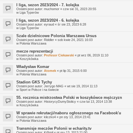
I liga, sezon 2023/2024 - 7. kolejka
Ostatni post autor:
muchomor
«
czw sie 31, 2023 20:55
w
Liga Typerów
I liga, sezon 2023/2024 - 6. kolejka
Ostatni post autor:
eyraud
«
śr sie 23, 2023 6:28
w
Liga Typerów
Szale dzielnicowe Polonia Warszawa Ursus
Ostatni post autor:
Riddler
«
sob kwie 24, 2021 16:03
w
Polonia Warszawa
mecze reprezentacji
Ostatni post autor:
Profesor Ciekawski
«
pt wrz 06, 2019 11:10
w
Koszykówka
Władysław Komar
Ostatni post autor:
Atomek
«
pt lip 31, 2015 6:00
w
Polonia Warszawa
Stadion GKS Tychy
Ostatni post autor:
Jerrygo MAG
«
wt sie 19, 2014 11:13
w
Sport w Polsce i na świecie
55. rocznica mistrzostwa Polski w koszykówce mężczyzn
Ostatni post autor:
HistorycyDumyStolicy
«
czw lut 13, 2014 13:38
w
Koszykówka
W sprawie rekrutacji/naboru ogłoszonego na Facebook'u
Ostatni post autor:
kliczko4
«
pn sty 13, 2014 23:41
w
Polonia Warszawa
Transmisje meczów Polonii w echarity.tv
Ostatni post autor:
K@mil
«
pt gru 13, 2013 21:00