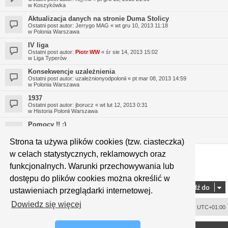
w
Koszykówka
Aktualizacja danych na stronie Duma Stolicy
Ostatni post autor:
Jerrygo MAG
«
wt gru 10, 2013 11:18
w
Polonia Warszawa
IV liga
Ostatni post autor:
Piotr WW
«
śr sie 14, 2013 15:02
w
Liga Typerów
Konsekwencje uzależnienia
Ostatni post autor:
uzależnionyodpolonii
«
pt mar 08, 2013 14:59
w
Polonia Warszawa
1937
Ostatni post autor:
jborucz
«
wt lut 12, 2013 0:31
w
Historia Polonii Warszawa
Pomocy !! :)
Ostatni post autor:
Micek
«
śr sty 16, 2013 19:46
w
Polonia Warszawa
Strona ta używa plików cookies (tzw. ciasteczka)
w celach statystycznych, reklamowych oraz
funkcjonalnych. Warunki przechowywania lub
1
2
3
4
5
9
Strona
1
z
9
Następna
Znaleziono 323 wyniki
…
dostępu do plików cookies można określić w
Przejdź do
ustawieniach przeglądarki internetowej.
Dowiedz się więcej
Usuń ciasteczka witryny
Strefa czasowa
UTC+01:00
<