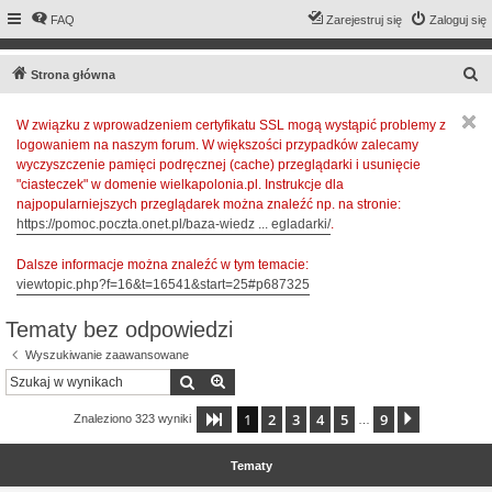
FAQ
Zarejestruj się
Zaloguj się
S
Strona główna
z
W związku z wprowadzeniem certyfikatu SSL mogą wystąpić problemy z
u
logowaniem na naszym forum. W większości przypadków zalecamy
k
wyczyszczenie pamięci podręcznej (cache) przeglądarki i usunięcie
a
"ciasteczek" w domenie wielkapolonia.pl. Instrukcje dla
najpopularniejszych przeglądarek można znaleźć np. na stronie:
j
https://pomoc.poczta.onet.pl/baza-wiedz ... egladarki/
.
Dalsze informacje można znaleźć w tym temacie:
viewtopic.php?f=16&t=16541&start=25#p687325
Tematy bez odpowiedzi
Wyszukiwanie zaawansowane
Szukaj
Wyszukiwanie zaawansowane
1
2
3
4
5
9
Strona
1
z
9
Następna
Znaleziono 323 wyniki
…
Tematy