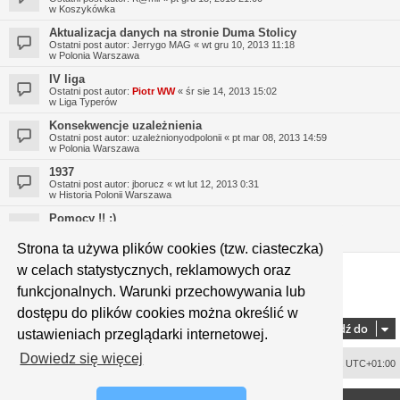
w
Koszykówka
Aktualizacja danych na stronie Duma Stolicy
Ostatni post autor:
Jerrygo MAG
«
wt gru 10, 2013 11:18
w
Polonia Warszawa
IV liga
Ostatni post autor:
Piotr WW
«
śr sie 14, 2013 15:02
w
Liga Typerów
Konsekwencje uzależnienia
Ostatni post autor:
uzależnionyodpolonii
«
pt mar 08, 2013 14:59
w
Polonia Warszawa
1937
Ostatni post autor:
jborucz
«
wt lut 12, 2013 0:31
w
Historia Polonii Warszawa
Pomocy !! :)
Ostatni post autor:
Micek
«
śr sty 16, 2013 19:46
w
Polonia Warszawa
Strona ta używa plików cookies (tzw. ciasteczka)
w celach statystycznych, reklamowych oraz
funkcjonalnych. Warunki przechowywania lub
1
2
3
4
5
9
Strona
1
z
9
Następna
Znaleziono 323 wyniki
…
dostępu do plików cookies można określić w
Przejdź do
ustawieniach przeglądarki internetowej.
Dowiedz się więcej
Usuń ciasteczka witryny
Strefa czasowa
UTC+01:00
<