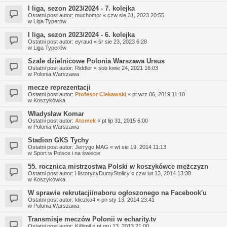
I liga, sezon 2023/2024 - 7. kolejka
Ostatni post autor:
muchomor
«
czw sie 31, 2023 20:55
w
Liga Typerów
I liga, sezon 2023/2024 - 6. kolejka
Ostatni post autor:
eyraud
«
śr sie 23, 2023 6:28
w
Liga Typerów
Szale dzielnicowe Polonia Warszawa Ursus
Ostatni post autor:
Riddler
«
sob kwie 24, 2021 16:03
w
Polonia Warszawa
mecze reprezentacji
Ostatni post autor:
Profesor Ciekawski
«
pt wrz 06, 2019 11:10
w
Koszykówka
Władysław Komar
Ostatni post autor:
Atomek
«
pt lip 31, 2015 6:00
w
Polonia Warszawa
Stadion GKS Tychy
Ostatni post autor:
Jerrygo MAG
«
wt sie 19, 2014 11:13
w
Sport w Polsce i na świecie
55. rocznica mistrzostwa Polski w koszykówce mężczyzn
Ostatni post autor:
HistorycyDumyStolicy
«
czw lut 13, 2014 13:38
w
Koszykówka
W sprawie rekrutacji/naboru ogłoszonego na Facebook'u
Ostatni post autor:
kliczko4
«
pn sty 13, 2014 23:41
w
Polonia Warszawa
Transmisje meczów Polonii w echarity.tv
Ostatni post autor:
K@mil
«
pt gru 13, 2013 21:00