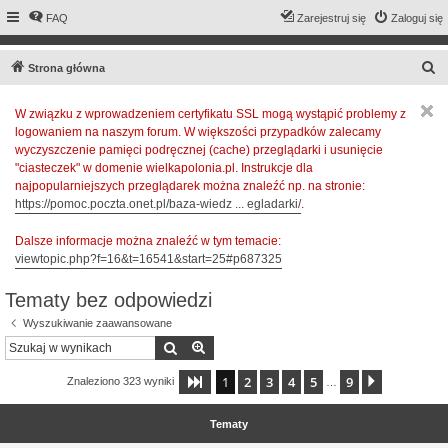
FAQ
Zarejestruj się
Zaloguj się
S
Strona główna
z
W związku z wprowadzeniem certyfikatu SSL mogą wystąpić problemy z
u
logowaniem na naszym forum. W większości przypadków zalecamy
k
wyczyszczenie pamięci podręcznej (cache) przeglądarki i usunięcie
a
"ciasteczek" w domenie wielkapolonia.pl. Instrukcje dla
najpopularniejszych przeglądarek można znaleźć np. na stronie:
j
https://pomoc.poczta.onet.pl/baza-wiedz ... egladarki/
.
Dalsze informacje można znaleźć w tym temacie:
viewtopic.php?f=16&t=16541&start=25#p687325
Tematy bez odpowiedzi
Wyszukiwanie zaawansowane
Szukaj
Wyszukiwanie zaawansowane
1
2
3
4
5
9
Strona
1
z
9
Następna
Znaleziono 323 wyniki
…
Tematy