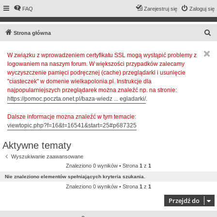
FAQ
Zarejestruj się
Zaloguj się
S
Strona główna
z
W związku z wprowadzeniem certyfikatu SSL mogą wystąpić problemy z
u
logowaniem na naszym forum. W większości przypadków zalecamy
k
wyczyszczenie pamięci podręcznej (cache) przeglądarki i usunięcie
a
"ciasteczek" w domenie wielkapolonia.pl. Instrukcje dla
najpopularniejszych przeglądarek można znaleźć np. na stronie:
j
https://pomoc.poczta.onet.pl/baza-wiedz ... egladarki/
.
Dalsze informacje można znaleźć w tym temacie:
viewtopic.php?f=16&t=16541&start=25#p687325
Aktywne tematy
Wyszukiwanie zaawansowane
Znaleziono 0 wyników • Strona
1
z
1
Nie znaleziono elementów spełniających kryteria szukania.
Znaleziono 0 wyników • Strona
1
z
1
Przejdź do