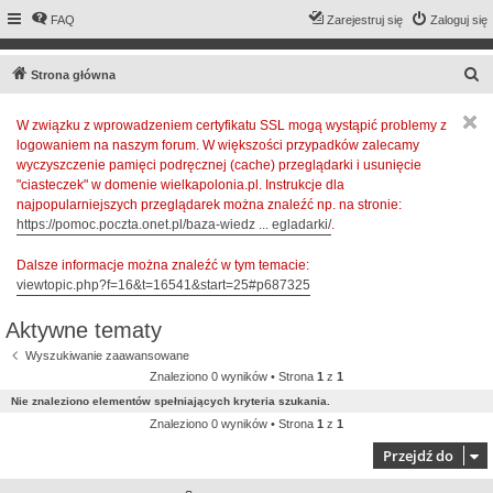
FAQ
Zarejestruj się
Zaloguj się
S
Strona główna
z
W związku z wprowadzeniem certyfikatu SSL mogą wystąpić problemy z
u
logowaniem na naszym forum. W większości przypadków zalecamy
k
wyczyszczenie pamięci podręcznej (cache) przeglądarki i usunięcie
a
"ciasteczek" w domenie wielkapolonia.pl. Instrukcje dla
najpopularniejszych przeglądarek można znaleźć np. na stronie:
j
https://pomoc.poczta.onet.pl/baza-wiedz ... egladarki/
.
Dalsze informacje można znaleźć w tym temacie:
viewtopic.php?f=16&t=16541&start=25#p687325
Aktywne tematy
Wyszukiwanie zaawansowane
Znaleziono 0 wyników • Strona
1
z
1
Nie znaleziono elementów spełniających kryteria szukania.
Znaleziono 0 wyników • Strona
1
z
1
Przejdź do