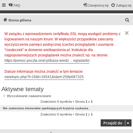
FAQ
Zarejestruj się
Zaloguj się
S
Strona główna
z
W związku z wprowadzeniem certyfikatu SSL mogą wystąpić problemy z
u
logowaniem na naszym forum. W większości przypadków zalecamy
k
wyczyszczenie pamięci podręcznej (cache) przeglądarki i usunięcie
a
"ciasteczek" w domenie wielkapolonia.pl. Instrukcje dla
najpopularniejszych przeglądarek można znaleźć np. na stronie:
j
https://pomoc.poczta.onet.pl/baza-wiedz ... egladarki/
.
Dalsze informacje można znaleźć w tym temacie:
viewtopic.php?f=16&t=16541&start=25#p687325
Aktywne tematy
Wyszukiwanie zaawansowane
Znaleziono 0 wyników • Strona
1
z
1
Nie znaleziono elementów spełniających kryteria szukania.
Znaleziono 0 wyników • Strona
1
z
1
Przejdź do