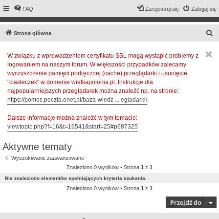
FAQ
Zarejestruj się
Zaloguj się
S
Strona główna
z
W związku z wprowadzeniem certyfikatu SSL mogą wystąpić problemy z
u
logowaniem na naszym forum. W większości przypadków zalecamy
k
wyczyszczenie pamięci podręcznej (cache) przeglądarki i usunięcie
a
"ciasteczek" w domenie wielkapolonia.pl. Instrukcje dla
najpopularniejszych przeglądarek można znaleźć np. na stronie:
j
https://pomoc.poczta.onet.pl/baza-wiedz ... egladarki/
.
Dalsze informacje można znaleźć w tym temacie:
viewtopic.php?f=16&t=16541&start=25#p687325
Aktywne tematy
Wyszukiwanie zaawansowane
Znaleziono 0 wyników • Strona
1
z
1
Nie znaleziono elementów spełniających kryteria szukania.
Znaleziono 0 wyników • Strona
1
z
1
Przejdź do