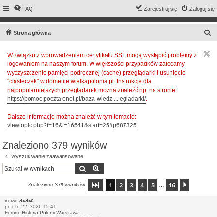
FAQ
Zarejestruj się
Zaloguj się
S
Strona główna
z
W związku z wprowadzeniem certyfikatu SSL mogą wystąpić problemy z
u
logowaniem na naszym forum. W większości przypadków zalecamy
k
wyczyszczenie pamięci podręcznej (cache) przeglądarki i usunięcie
a
"ciasteczek" w domenie wielkapolonia.pl. Instrukcje dla
najpopularniejszych przeglądarek można znaleźć np. na stronie:
j
https://pomoc.poczta.onet.pl/baza-wiedz ... egladarki/
.
Dalsze informacje można znaleźć w tym temacie:
viewtopic.php?f=16&t=16541&start=25#p687325
Znaleziono 379 wyników
Wyszukiwanie zaawansowane
Szukaj
Wyszukiwanie zaawansowane
1
2
3
4
5
16
Strona
1
z
16
Następn
Znaleziono 379 wyników
…
autor:
dada6
pn cze 22, 2026 15:41
Forum:
Historia Polonii Warszawa