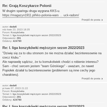
Re: Grają Koszykarze Polonii
W drugim sparingu druga wygrana KKS-u.
https://magazyn1911.pl/kks-polonia-wars ... uck-radom/
Przejdź do posta
autor:
dada6
ndz kwie 23, 2023 18:35
Forum:
Koszykówka
Temat:
I. liga koszykówki mężczyzn sezon 2022/2023
Odpowiedzi:
291
Odsłony:
424790
Re: I. liga koszykówki mężczyzn sezon 2022/2023
"Dziwię się za to obu stronom że nie można działać bezinteresownie na
rzecz klubu."
Ale naprawdę sądzisz, że tu komukolwiek chodzi o robienie interesu?
Sam - choć sercem jestem "team Górskiego" - uważam, że nawet
Popiołek działał tu bezinteresownie (problemem są inne cechy jego
charakteru).
Przejdź do posta
autor:
dada6
pt kwie 07, 2023 21:22
Forum:
Koszykówka
Temat:
I. liga koszykówki mężczyzn sezon 2022/2023
Odpowiedzi:
291
Odsłony:
424790
Re: I. liga koszykówki mężczyzn sezon 2022/2023