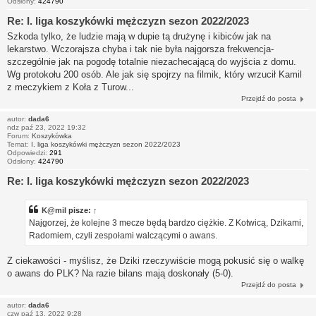
Odsłony:
424790
Re: I. liga koszykówki mężczyzn sezon 2022/2023
Szkoda tylko, że ludzie mają w dupie tą drużynę i kibiców jak na
lekarstwo. Wczorajsza chyba i tak nie była najgorsza frekwencja-
szczególnie jak na pogodę totalnie niezachecającą do wyjścia z domu.
Wg protokołu 200 osób. Ale jak się spojrzy na filmik, który wrzucił Kamil
z meczykiem z Koła z Turow...
Przejdź do posta
autor:
dada6
ndz paź 23, 2022 19:32
Forum:
Koszykówka
Temat:
I. liga koszykówki mężczyzn sezon 2022/2023
Odpowiedzi:
291
Odsłony:
424790
Re: I. liga koszykówki mężczyzn sezon 2022/2023
K@mil
pisze:
↑
Najgorzej, że kolejne 3 mecze będą bardzo ciężkie. Z Kotwicą, Dzikami,
Radomiem, czyli zespołami walczącymi o awans.
Z ciekawości - myślisz, że Dziki rzeczywiście mogą pokusić się o walkę
o awans do PLK? Na razie bilans mają doskonały (5-0).
Przejdź do posta
autor:
dada6
czw paź 13, 2022 9:28