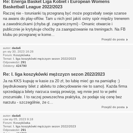
Re: Energa Basket Liga Kobiet i European Womens
Basketball League 2022/2023
Raczej nie - torunianki tą przegraną być może pogrzebały swoje szanse
na awans do play-offów. Tam u nich jest jakiś ostry spór między trenerem
a zawodniczkami (chyba gł. zagranicznymi) - Omanic otwarcie i
publicznie je krytykuje choćby za zaangażowanie na treningach. Na FB
klubu po przegranej w kome...
Przejdź do posta
autor:
dada6
pn sty 30, 2023 16:26
Forum:
Koszykówka
Temat:
I. liga koszykówki mężczyzn sezon 2022/2023
Odpowiedzi:
291
Odsłony:
424790
Re: I. liga koszykówki mężczyzn sezon 2022/2023
Ja na KKS kupuję w kasie za 20 zł, bo lubię mieć go na pamiątkę :)
(wydrukowany bilet z abiletu to zdecydowanie nie to samo). Każda firma
sprzedająca bilety narzuca swoją prowizję, wg mnie jest to w pełni
zrozumiałe. I to raczej powszechna praktyka, że podaje się cenę bez
narzutu - szczególnie, że c...
Przejdź do posta
autor:
dada6
czw sty 05, 2023 9:18
Forum:
Koszykówka
Temat:
I. liga koszykówki mężczyzn sezon 2022/2023
Odpowiedzi:
291