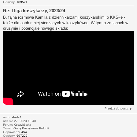
Odsłony:
189521
Re: I liga koszykarzy, 2023/24
B. fajna rozmowa Kamila z dziennikarzami koszykarskimi o KKS-ie -
także dla osób mniej siedzących w koszykówce. W tym o zmianach w
drużynie i potencjale nowego składu:
Przejdź do posta
autor:
dada6
ndz sie 27, 2023 13:48
Forum:
Koszykówka
Temat:
Grają Koszykarze Polonii
Odpowiedzi:
454
Odsłony:
697222