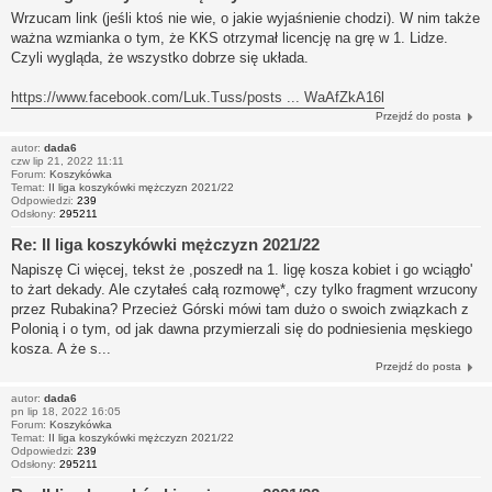
Wrzucam link (jeśli ktoś nie wie, o jakie wyjaśnienie chodzi). W nim także
ważna wzmianka o tym, że KKS otrzymał licencję na grę w 1. Lidze.
Czyli wygląda, że wszystko dobrze się układa.
https://www.facebook.com/Luk.Tuss/posts ... WaAfZkA16l
Przejdź do posta
autor:
dada6
czw lip 21, 2022 11:11
Forum:
Koszykówka
Temat:
II liga koszykówki mężczyzn 2021/22
Odpowiedzi:
239
Odsłony:
295211
Re: II liga koszykówki mężczyzn 2021/22
Napiszę Ci więcej, tekst że ,poszedł na 1. ligę kosza kobiet i go wciągło'
to żart dekady. Ale czytałeś całą rozmowę*, czy tylko fragment wrzucony
przez Rubakina? Przecież Górski mówi tam dużo o swoich związkach z
Polonią i o tym, od jak dawna przymierzali się do podniesienia męskiego
kosza. A że s...
Przejdź do posta
autor:
dada6
pn lip 18, 2022 16:05
Forum:
Koszykówka
Temat:
II liga koszykówki mężczyzn 2021/22
Odpowiedzi:
239
Odsłony:
295211