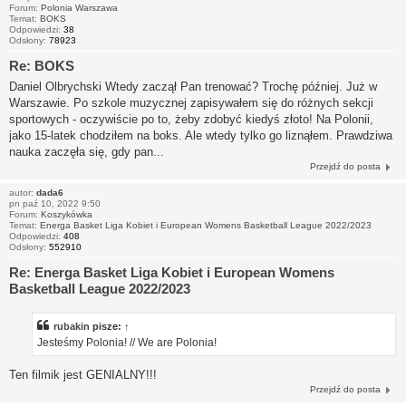
Forum:
Polonia Warszawa
Temat:
BOKS
Odpowiedzi:
38
Odsłony:
78923
Re: BOKS
Daniel Olbrychski Wtedy zaczął Pan trenować? Trochę później. Już w
Warszawie. Po szkole muzycznej zapisywałem się do różnych sekcji
sportowych - oczywiście po to, żeby zdobyć kiedyś złoto! Na Polonii,
jako 15-latek chodziłem na boks. Ale wtedy tylko go liznąłem. Prawdziwa
nauka zaczęła się, gdy pan...
Przejdź do posta
autor:
dada6
pn paź 10, 2022 9:50
Forum:
Koszykówka
Temat:
Energa Basket Liga Kobiet i European Womens Basketball League 2022/2023
Odpowiedzi:
408
Odsłony:
552910
Re: Energa Basket Liga Kobiet i European Womens
Basketball League 2022/2023
rubakin
pisze:
↑
Jesteśmy Polonia! // We are Polonia!
Ten filmik jest GENIALNY!!!
Przejdź do posta