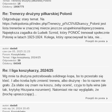
Temat:
Trenerzy drużyny piłkarskiej Polonii
Odpowiedzi:
16
Odsłony:
1906775
Re: Trenerzy drużyny piłkarskiej Polonii
Odgrzebując stary temat. Na
https://wikipolonia.pl/index.php/Trenerzy_pi%C5%82karscy_Polonii jest
lista trenerów w znacznej mierze jeszcze uzupełniona/doprecyzowana.
Największa zagadka do Ludwik Szmid, który PONOĆ trenował społecznie
Polonię w latach 1923-1924. Kolega, który opracowywał te lata, nie...
Przejdź do posta
autor:
dada6
czw cze 05, 2025 21:23
Forum:
Koszykówka
Temat:
I liga koszykarzy, 2024/25
Odpowiedzi:
39
Odsłony:
64048
Re: I liga koszykarzy, 2024/25
Wg mnie ta drużyna potrzebowała solidnego kopa, bo to przestało się
kleić. I albo trzeba było zmienić trenera, albo drużynę - bo to razem nie
grało. Za słabo się znam na koszu, żeby ocenić, czyja to była wina (ale
tak, krytykę Hiszpana rozumiem). Natomiast nie raz wyglądało, że
(trochę upraszczając)...
Przejdź do posta
autor:
dada6
ndz sty 14, 2024 20:45
Forum:
Koszykówka