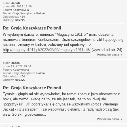
autor:
dada6
pt wrz 09, 2022 18:29
Forum:
Koszykówka
Temat:
Grają Koszykarze Polonii
Odpowiedzi:
454
Odsłony:
697222
Re: Grają Koszykarze Polonii
W wydanym dzisiaj 5. numerze "Magazynu 1911.pl" m.in. obszerna
rozmowa z trenerem Kierlewiczem. Dużo szczegółów nt. zbliżającego się
sezonu - zmiany w kadrze, założony cel sportowy. -->
http://magazyn1911.pl/2022/09/09/magazyn-1911-pl5/
(wywiad od str. 24).
Przejdź do posta
autor:
dada6
pt sie 19, 2022 19:04
Forum:
Koszykówka
Temat:
Grają Koszykarze Polonii
Odpowiedzi:
454
Odsłony:
697222
Re: Grają Koszykarze Polonii
Tytusie - głupio mi się wypowiadać, bo temat znam z jako obserwator z
boku, ale zwróć uwagę na to, że nie jest tak, że to oni dwaj się
"poprztykali". JP poprztykał się chyba ze wszystkimi (prócz Wiernego
Jacka) - i z zarządem, i ze współwłaścicielami, i z radą nadzorczą (jak
pisał Górski, głosowanie...
Przejdź do posta