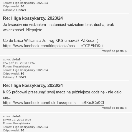
Temat:
I liga koszykarzy, 2023/24
Odpowiedzi:
86
Odsłony:
189521
Re: I liga koszykarzy, 2023/24
Ja kwasów nie widziałem - natomiast widziałem brak ducha, brak
waleczności. Niepojęte.
Co do Erica Williamsa Jr. - wg KKS-u nawalił PZKosz ;(
https://www.facebook.com/kkspolonia/pos ... eTCPEbDKul
Przejdź do posta
autor:
dada6
czw paź 19, 2023 11:57
Forum:
Koszykówka
Temat:
I liga koszykarzy, 2023/24
Odpowiedzi:
86
Odsłony:
189521
Re: I liga koszykarzy, 2023/24
KKS próbował przesunąć swój mecz na późniejszą godzinę - nie dało
się...
https://www.facebook.com/Luk.Tuss/posts ... cBKoJCpKCl
Przejdź do posta
autor:
dada6
pt wrz 22, 2023 9:26
Forum:
Koszykówka
Temat:
I liga koszykarzy, 2023/24
Odpowiedzi:
86