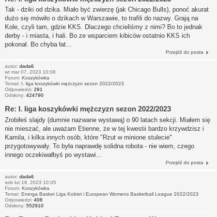
Tak - dziki od dzika. Miało być zwierzę (jak Chicago Bulls), ponoć akurat
dużo się mówiło o dzikach w Warszawie, to trafili do nazwy. Grają na
Kole, czyli tam, gdzie KKS. Dlaczego chcieliśmy z nimi? Bo to jednak
derby - i miasta, i hali. Bo ze wsparciem kibiców ostatnio KKS ich
pokonał. Bo chyba łat...
Przejdź do posta
autor:
dada6
wt mar 07, 2023 10:08
Forum:
Koszykówka
Temat:
I. liga koszykówki mężczyzn sezon 2022/2023
Odpowiedzi:
291
Odsłony:
424790
Re: I. liga koszykówki mężczyzn sezon 2022/2023
Zrobiłeś slajdy (dumnie nazwane wystawą) o 90 latach sekcji. Miałem się
nie mieszać, ale uważam Etienne, że w tej kwestii bardzo krzywdzisz i
Kamila, i kilka innych osób, które "Rzut w minione stulecie"
przygotowywały. To była naprawdę solidna robota - nie wiem, czego
innego oczekiwałbyś po wystawi...
Przejdź do posta
autor:
dada6
sob lut 18, 2023 10:05
Forum:
Koszykówka
Temat:
Energa Basket Liga Kobiet i European Womens Basketball League 2022/2023
Odpowiedzi:
408
Odsłony:
552910