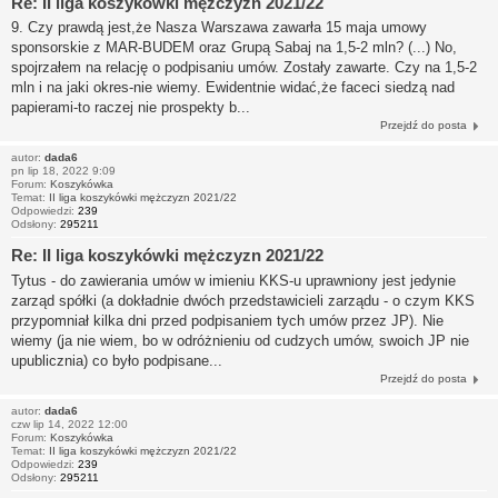
Re: II liga koszykówki mężczyzn 2021/22
9. Czy prawdą jest,że Nasza Warszawa zawarła 15 maja umowy
sponsorskie z MAR-BUDEM oraz Grupą Sabaj na 1,5-2 mln? (...) No,
spojrzałem na relację o podpisaniu umów. Zostały zawarte. Czy na 1,5-2
mln i na jaki okres-nie wiemy. Ewidentnie widać,że faceci siedzą nad
papierami-to raczej nie prospekty b...
Przejdź do posta
autor:
dada6
pn lip 18, 2022 9:09
Forum:
Koszykówka
Temat:
II liga koszykówki mężczyzn 2021/22
Odpowiedzi:
239
Odsłony:
295211
Re: II liga koszykówki mężczyzn 2021/22
Tytus - do zawierania umów w imieniu KKS-u uprawniony jest jedynie
zarząd spółki (a dokładnie dwóch przedstawicieli zarządu - o czym KKS
przypomniał kilka dni przed podpisaniem tych umów przez JP). Nie
wiemy (ja nie wiem, bo w odróżnieniu od cudzych umów, swoich JP nie
upublicznia) co było podpisane...
Przejdź do posta
autor:
dada6
czw lip 14, 2022 12:00
Forum:
Koszykówka
Temat:
II liga koszykówki mężczyzn 2021/22
Odpowiedzi:
239
Odsłony:
295211