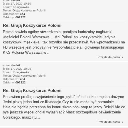
autor:
dada6
śr sie 17, 2022 10:19
Forum:
Koszykówka
Temat:
Grają Koszykarze Polonii
Odpowiedzi:
454
Odsłony:
697222
Re: Grają Koszykarze Polonii
Pismo powiela ogólne stwierdzenia, pomijam kuriozalny nagłówek-
właściciel Polonii Warszawa.... Ani Polonii ani koszykarskiej,jedynie
koszykówki męskiej-a i tak brzydko się przedstawił. We wprowadzeniu na
FB wszędzie jest precyzyjnie "współwłaściciela i głównego finansującego
KKS Polonia Warszawa w ...
Przejdź do posta
autor:
dada6
śr sie 17, 2022 10:08
Forum:
Koszykówka
Temat:
Grają Koszykarze Polonii
Odpowiedzi:
454
Odsłony:
697222
Re: Grają Koszykarze Polonii
Ponawiam prośbę o wyjaśnienie tego „syfu” jeśli chodzi o męska drużynę
Jedni piszą jedno Inni ze likwidacja Czy tu nie może być normalnie …
Hala nie będzie potrzebna bo komu skoro non- stop te jazdy Dzięki Ale co
byś jeszcze więcej chciał wyjaśniać? Masz szczegółowe oświadczenie
Górskiego, masz (tu...
Przejdź do posta