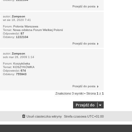
Przejdź do posta
autor:
Zompson
wt sie 18, 2020 7:41
Forum:
Polonia Warszawa
Temat:
Nowa odsłona Forum Wielkiej Polonii
Odpowiedzi:
87
Odsłony:
1222104
Przejdź do posta
autor:
Zompson
sob mar 28, 2009 1:14
Forum:
Koszykówka
Temat:
KOSZYKÓWKA
Odpowiedzi:
674
Odsłony:
755943
Przejdź do posta
Znaleziono 3 wyniki • Strona
1
z
1
Przejdź do
Usuń ciasteczka witryny
Strefa czasowa
UTC+01:00