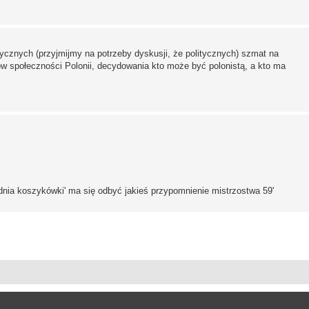
tycznych (przyjmijmy na potrzeby dyskusji, że politycznych) szmat na
ów społeczności Polonii, decydowania kto może być polonistą, a kto ma
 'dnia koszykówki' ma się odbyć jakieś przypomnienie mistrzostwa 59'