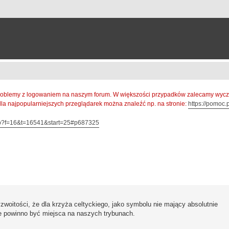
oblemy z logowaniem na naszym forum. W większości przypadków zalecamy wyczys
 dla najpopularniejszych przeglądarek można znaleźć np. na stronie:
https://pomoc.p
hp?f=16&t=16541&start=25#p687325
sowane
oitości, że dla krzyża celtyckiego, jako symbolu nie mający absolutnie
 powinno być miejsca na naszych trybunach.