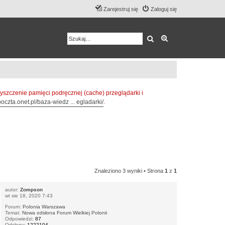
Zarejestruj się
Zaloguj się
Szukaj
Wyszukiwanie z
zczenie pamięci podręcznej (cache) przeglądarki i
oczta.onet.pl/baza-wiedz ... egladarki/
.
Znaleziono 3 wyniki • Strona
1
z
1
autor:
Zompson
wt sie 18, 2020 7:43
Forum:
Polonia Warszawa
Temat:
Nowa odsłona Forum Wielkiej Polonii
Odpowiedzi:
87
Odsłony:
1222104