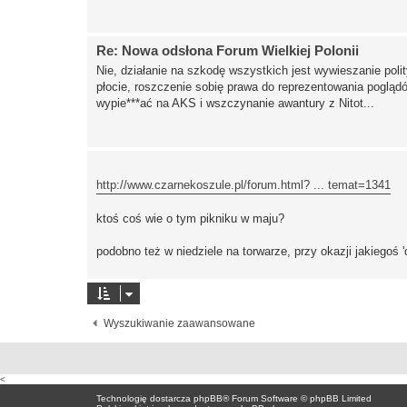
Re: Nowa odsłona Forum Wielkiej Polonii
Nie, działanie na szkodę wszystkich jest wywieszanie poli
płocie, roszczenie sobię prawa do reprezentowania pogląd
wypie***ać na AKS i wszczynanie awantury z Nitot...
http://www.czarnekoszule.pl/forum.html? ... temat=1341
ktoś coś wie o tym pikniku w maju?
podobno też w niedziele na torwarze, przy okazji jakiegoś
Wyszukiwanie zaawansowane
<
Technologię dostarcza
phpBB
® Forum Software © phpBB Limited