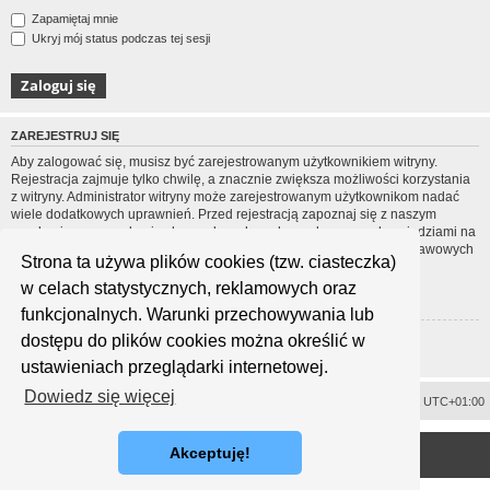
Zapamiętaj mnie
Ukryj mój status podczas tej sesji
ZAREJESTRUJ SIĘ
Aby zalogować się, musisz być zarejestrowanym użytkownikiem witryny.
Rejestracja zajmuje tylko chwilę, a znacznie zwiększa możliwości korzystania
z witryny. Administrator witryny może zarejestrowanym użytkownikom nadać
wiele dodatkowych uprawnień. Przed rejestracją zapoznaj się z naszym
regulaminem, zasadami ochrony danych osobowych oraz z odpowiedziami na
często zadawane pytania (FAQ), gdzie jest wyjaśnionych wiele podstawowych
Strona ta używa plików cookies (tzw. ciasteczka)
zagadnień dotyczących funkcjonowania witryny.
w celach statystycznych, reklamowych oraz
Regulamin
|
Zasady ochrony danych osobowych
funkcjonalnych. Warunki przechowywania lub
dostępu do plików cookies można określić w
Zarejestruj się
ustawieniach przeglądarki internetowej.
Dowiedz się więcej
Usuń ciasteczka witryny
Strefa czasowa
UTC+01:00
<
Technologię dostarcza
phpBB
® Forum Software © phpBB Limited
Akceptuję!
Polski pakiet językowy dostarcza
phpBB.pl