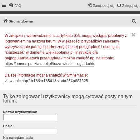
FAQ
Zarejestruj się
Zaloguj się
S
Strona główna
z
W związku z wprowadzeniem certyfikatu SSL mogą wystąpić problemy z
u
logowaniem na naszym forum. W większości przypadków zalecamy
k
wyczyszczenie pamięci podręcznej (cache) przeglądarki i usunięcie
a
"ciasteczek" w domenie wielkapolonia.pl. Instrukcje dla
najpopularniejszych przeglądarek można znaleźć np. na stronie:
j
https://pomoc.poczta.onet.pl/baza-wiedz ... egladarki/
.
Dalsze informacje można znaleźć w tym temacie:
viewtopic.php?f=16&t=16541&start=25#p687325
Tylko zalogowani użytkownicy mogą cytować posty na tym
forum.
Nazwa użytkownika:
Hasło:
Nie pamiętam hasła