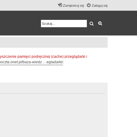
Zarejestruj się
Zaloguj się
Szukaj
Wyszukiwanie z
zczenie pamięci podręcznej (cache) przeglądarki i
oczta.onet.pl/baza-wiedz ... egladarki/
.