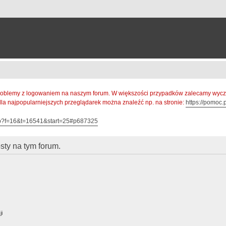
oblemy z logowaniem na naszym forum. W większości przypadków zalecamy wyczys
 dla najpopularniejszych przeglądarek można znaleźć np. na stronie:
https://pomoc.p
hp?f=16&t=16541&start=25#p687325
ty na tym forum.
ji