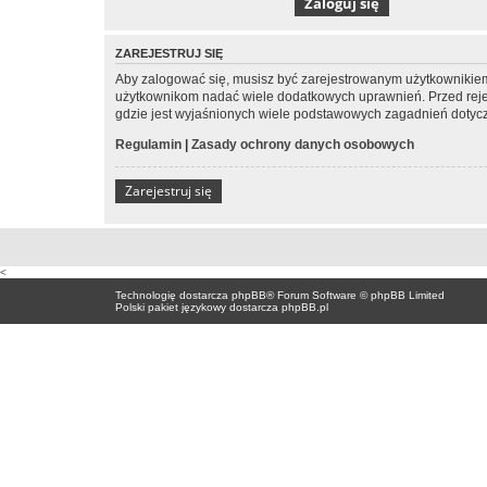
ZAREJESTRUJ SIĘ
Aby zalogować się, musisz być zarejestrowanym użytkownikiem w
użytkownikom nadać wiele dodatkowych uprawnień. Przed reje
gdzie jest wyjaśnionych wiele podstawowych zagadnień dotycz
Regulamin
|
Zasady ochrony danych osobowych
Zarejestruj się
<
Technologię dostarcza
phpBB
® Forum Software © phpBB Limited
Polski pakiet językowy dostarcza
phpBB.pl