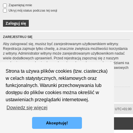
Zapamiętaj mnie
Ukryj mój status podczas tej sesji
ZAREJESTRUJ SIĘ
Aby zalogować się, musisz być zarejestrowanym użytkownikiem witryny.
Rejestracja zajmuje tylko chwilę, a znacznie zwiększa możliwości korzystania
z witryny. Administrator witryny może zarejestrowanym użytkownikom nadać
wiele dodatkowych uprawnień. Przed rejestracją zapoznaj się z naszym
regulaminem, zasadami ochrony danych osobowych oraz z odpowiedziami na
często zadawane pytania (FAQ), gdzie jest wyjaśnionych wiele podstawowych
Strona ta używa plików cookies (tzw. ciasteczka)
zagadnień dotyczących funkcjonowania witryny.
w celach statystycznych, reklamowych oraz
Regulamin
|
Zasady ochrony danych osobowych
funkcjonalnych. Warunki przechowywania lub
dostępu do plików cookies można określić w
Zarejestruj się
ustawieniach przeglądarki internetowej.
Dowiedz się więcej
Usuń ciasteczka witryny
Strefa czasowa
UTC+01:00
<
Technologię dostarcza
phpBB
® Forum Software © phpBB Limited
Akceptuję!
Polski pakiet językowy dostarcza
phpBB.pl