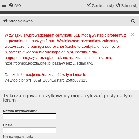
FAQ
Zarejestruj się
Zaloguj się
S
Strona główna
z
W związku z wprowadzeniem certyfikatu SSL mogą wystąpić problemy z
u
logowaniem na naszym forum. W większości przypadków zalecamy
k
wyczyszczenie pamięci podręcznej (cache) przeglądarki i usunięcie
a
"ciasteczek" w domenie wielkapolonia.pl. Instrukcje dla
najpopularniejszych przeglądarek można znaleźć np. na stronie:
j
https://pomoc.poczta.onet.pl/baza-wiedz ... egladarki/
.
Dalsze informacje można znaleźć w tym temacie:
viewtopic.php?f=16&t=16541&start=25#p687325
Tylko zalogowani użytkownicy mogą cytować posty na tym
forum.
Nazwa użytkownika:
Hasło:
Nie pamiętam hasła